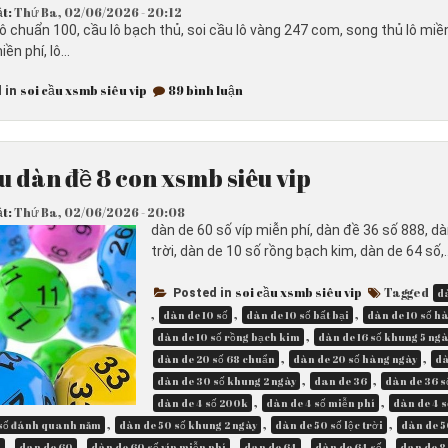
xsmb
ật:
Thứ Ba, 02/06/2026 - 20:12
siêu
ô chuẩn 100, cầu lô bạch thủ, soi cầu lô vàng 247 com, song thủ lô miền 
vip
iền phí, lô…
ở
soi cầu xsmb siêu vip
89 bình luận
 in
soi
cầu
dàn
lô
8
ầu dàn đề 8 con xsmb siêu vip
con
xsmb
ật:
Thứ Ba, 02/06/2026 - 20:08
siêu
dàn de 60 số víp miễn phí, dàn đề 36 số 888, dàn
vip
trời, dàn de 10 số rồng bạch kim, dàn de 64 số,
soi cầu xsmb siêu vip
Tagged
Posted in
d
,
,
,
dàn de 10 số
dàn de 10 số bất bại
dàn de 10 số h
,
dàn de 10 số rồng bạch kim
dàn de 16 số khung 5 ngà
,
,
dàn de 20 số 68 chuẩn
dàn de 20 số hàng ngày
dà
,
,
dàn de 30 số khung 2 ngày
dan de 36
dàn de 36 s
,
,
dàn de 4 số 200k
dàn de 4 số miễn phí
dàn de 4 s
,
,
,
 số đánh quanh năm
dàn de 50 số khung 2 ngày
dàn de 50 số lộc trời
dàn de 5
,
,
,
,
,
s
dan de 60
dàn de 60 số víp miễn phí
dan de 64
dàn de 64 số
dan de 8