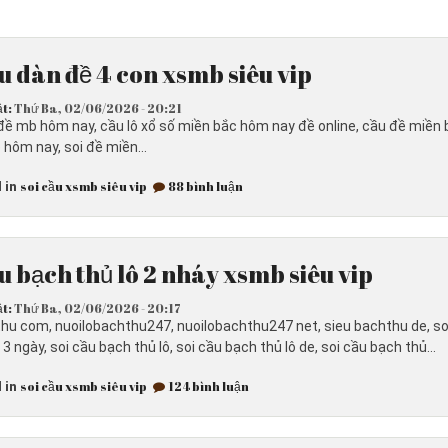
ầu dàn đề 4 con xsmb siêu vip
ật:
Thứ Ba, 02/06/2026 - 20:21
đề mb hôm nay, cầu lô xổ số miền bắc hôm nay đề online, cầu đề miền 
e hôm nay, soi đề miền…
ở
soi cầu xsmb siêu vip
88 bình luận
 in
soi
cầu
dàn
đề
4
ầu bạch thủ lô 2 nháy xsmb siêu vip
con
xsmb
ật:
Thứ Ba, 02/06/2026 - 20:17
siêu
hu com, nuoilobachthu247, nuoilobachthu247 net, sieu bachthu de, soi 
vip
3 ngày, soi cầu bạch thủ lô, soi cầu bạch thủ lô de, soi cầu bạch thủ…
ở
soi cầu xsmb siêu vip
124 bình luận
 in
soi
cầu
bạch