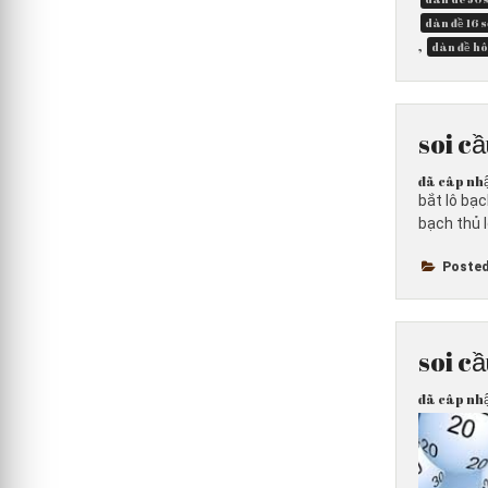
dàn đề 16 s
,
dàn đề h
soi c
đã câp nh
bắt lô bạc
bạch thủ l
Posted
soi c
đã câp nh