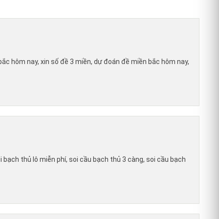
bắc hôm nay, xin số đề 3 miền, dự đoán đề miền bắc hôm nay,
bạch thủ lô miễn phí, soi cầu bạch thủ 3 càng, soi cầu bạch