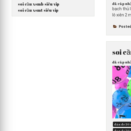
soi cầu xsmb siêu vip
đã câp nh
bạch thủ l
soi cầu xsmt siêu vip
lô xiên 2 m
Posted
soi c
đã câp nh
dàn de 50
dan de 50