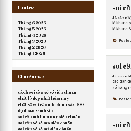
soi c
Lưu trữ
đã câp nh
Tháng 6 2026
lô khung 
Tháng 5 2026
lô khung 5
Tháng 4 2026
Tháng 3 2026
Posted
Tháng 2 2026
Tháng 1 2026
soi c
Chuyên mục
đã câp nh
tao dan de
số hàng n
cách soi cầu xổ số siêu chuẩn
chốt lô đẹp nhất hôm nay
Posted
chốt số soi cầu mb chính xác 100
dự đoán xsmb vip
soi cầu mb hôm nay siêu chuẩn
soi cầu xổ số mn siêu chuẩn
soi c
soi cầu xổ số mt siêu chuẩn