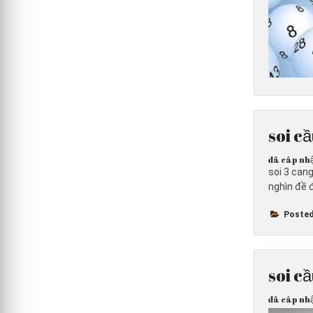
soi c
đã câp nh
soi 3 can
nghìn đề 
Posted
soi c
đã câp nh