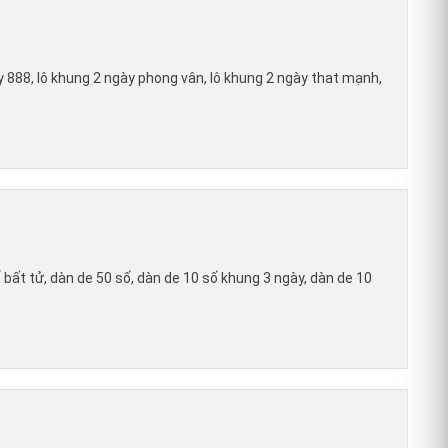
 888, lô khung 2 ngày phong vân, lô khung 2 ngày that mạnh,
ố bất tử, dàn de 50 số, dàn de 10 số khung 3 ngày, dàn de 10