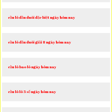
cầu lô đầu đuôi đặc biệt ngày hôm nay
cầu lô đầu đuôi giải 8 ngày hôm nay
cầu lô bao lô ngày hôm nay
cầu lô lô 3 số ngày hôm nay