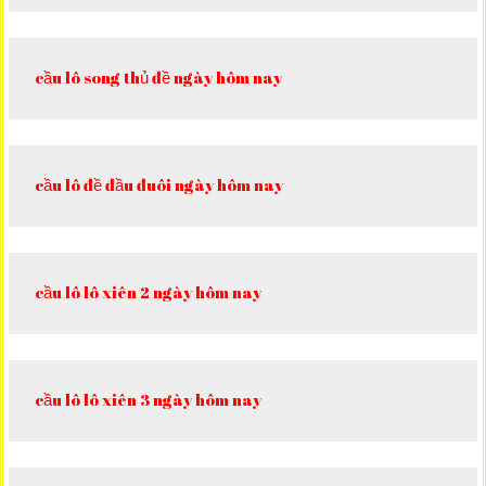
cầu lô song thủ đề ngày hôm nay
cầu lô đề đầu đuôi ngày hôm nay
cầu lô lô xiên 2 ngày hôm nay
cầu lô lô xiên 3 ngày hôm nay