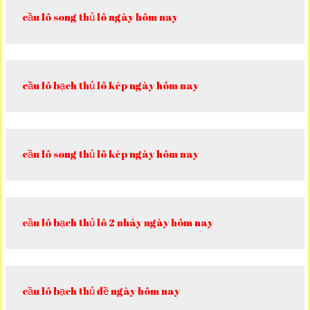
cầu lô song thủ lô ngày hôm nay
cầu lô bạch thủ lô kép ngày hôm nay
cầu lô song thủ lô kép ngày hôm nay
cầu lô bạch thủ lô 2 nháy ngày hôm nay
cầu lô bạch thủ đề ngày hôm nay