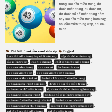
trung, soi cầu miền trung, dự
đoán miền trung, du doan mt,
dự đoán xổ số miền trung hôm
nay, soi cầu miền trung hôm nay,
soi cầu miền trung wap, soi cau
mien…
soi cầu xsmt siêu vip
Tagged
Posted in
,
,
bạch thủ miền trung đẹp nhất hôm nay
cặp xỉu chủ miền trung
,
,
,
cầu miền trung
cau xiu chu mt
chốt số xỉu chủ miền trung
,
,
,
du doan mien trung
du doan mt
du doan xiu chu
,
,
du doan xiu chu mt
du doan xiu chu mt hom nay
,
,
du doan xs than tai mt
dự đoán kết quả xổ số miền trung
,
,
dự đoán miền trung hôm nay
dự đoán soi cầu miền trung
,
,
dự đoán xỉu chủ miền trung
dự đoán xỉu chủ miền trung hôm nay
,
,
dự đoán xổ số miền trung
dự đoán xổ số miền trung hôm nay
,
,
dự đoán xổ số miền trung thần tài
dự đoán xsmt xỉu chủ
,
,
dự đoán xsmt xỉu chủ hôm nay
soi cầu 24h miền trung hôm nay
,
,
soi cầu bạch thủ miền trung
soi cầu miền trung