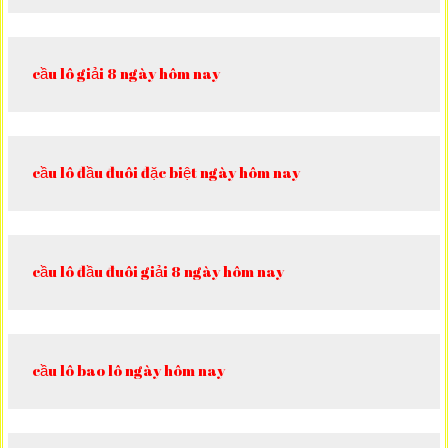
cầu lô giải 8 ngày hôm nay
cầu lô đầu đuôi đặc biệt ngày hôm nay
cầu lô đầu đuôi giải 8 ngày hôm nay
cầu lô bao lô ngày hôm nay