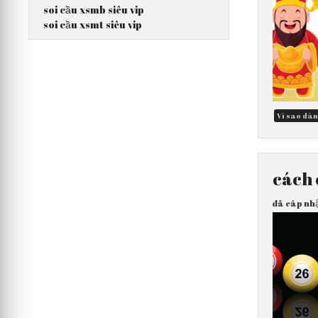
soi cầu xsmb siêu vip
soi cầu xsmt siêu vip
Vì sao dàn
cách 
đã câp nh