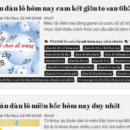
8
ầu dàn lô hôm nay cam kết giầu to sau 6h
con
xsmb
ật:
Thứ Hai, 22/06/2026 - 20:17
siêu
vip
Miêu tả: Hiện nay dòng game cá cược xổ số trở
chọn. Giới thiệu cách thức soi cầu dàn lô hôm 
soi cầu mb hôm nay siêu chuẩn
Posted in
,
,
dàn de 20 số hôm nay
dàn de 36 số bất bại vip
dàn
,
,
dàn de bạch thủ
dàn de đầu đuôi
dàn de khung 2 
,
,
,
dàn lô 10 số
dan lo 10 so
dàn lô 3 số
dan lo 3 
,
,
,
dàn lô 4 số miền phí miền bắc
dan lo 4 so vip
da
,
,
dan lo 6 so mien phi
dàn lô đẹp hôm nay
dan lo x
,
ách thức soi cầu dàn lô hôm nay chuẩn xác nhất
Vì sao người chơi lại chọn soi cầ
án dàn lô miền bắc hôm nay duy nhất
ật:
Thứ Hai, 22/06/2026 - 20:12
Từ khóa: dự đoán dàn lô miền Bắc hôm nay Mô 
Đó là từ khóa được nhiều cược thủ tìm kiếm nh