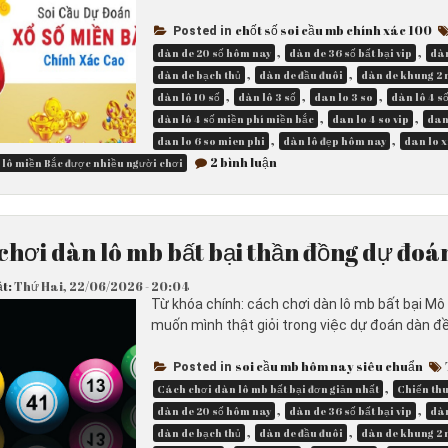
chốt số soi cầu mb chính xác 100
Posted in
,
,
dàn de 20 số hôm nay
dàn de 36 số bất bại vip
dàn
,
,
dàn de bạch thủ
dàn de đầu đuôi
dàn de khung 2 
,
,
,
dàn lô 10 số
dàn lô 3 số
dan lo 3 so
dàn lô 4 s
,
,
dàn lô 4 số miền phí miền bắc
dan lo 4 so vip
dan
,
,
dan lo 6 so mien phi
dàn lô đẹp hôm nay
dan lo x
ở
2 bình luận
 lô miền Bắc được nhiều người chơi
dự
đoán
dàn
lô
miền
chơi dàn lô mb bất bại thần đồng dự đoá
bắc
hôm
ật:
Thứ Hai, 22/06/2026 - 20:04
nay
duy
Từ khóa chính: cách chơi dàn lô mb bất bại Mô 
nhất
muốn mình thật giỏi trong việc dự đoán dàn đề
soi cầu mb hôm nay siêu chuẩn
Posted in
,
Cách chơi dàn lô mb bất bại đơn giản nhất
Chiến thu
,
,
dàn de 20 số hôm nay
dàn de 36 số bất bại vip
dàn
,
,
dàn de bạch thủ
dàn de đầu đuôi
dàn de khung 2 