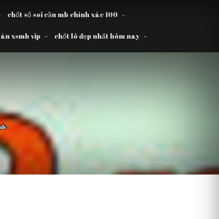
chốt số soi cầu mb chính xác 100
oán xsmb vip
chốt lô đẹp nhất hôm nay
mb