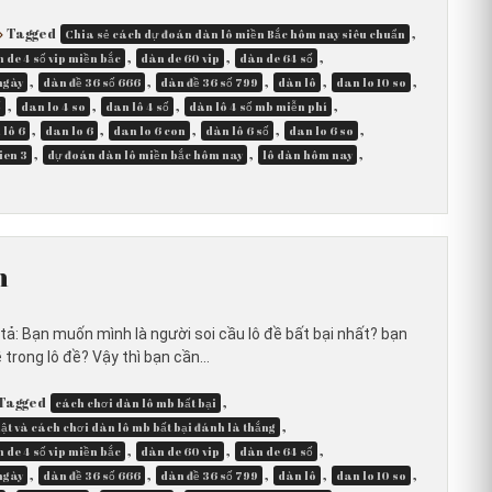
6h30
Tagged
,
Chia sẻ cách dự đoán dàn lô miền Bắc hôm nay siêu chuẩn
,
,
,
 de 4 số vip miền bắc
dàn de 60 vip
dàn de 64 số
,
,
,
,
,
ngày
dàn đề 36 số 666
dàn đề 36 số 799
dàn lô
dan lo 10 so
,
,
,
,
ố
dan lo 4 so
dan lô 4 số
dàn lô 4 số mb miễn phí
,
,
,
,
,
 lô 6
dan lo 6
dan lo 6 con
dàn lô 6 số
dan lo 6 so
,
,
,
ien 3
dự đoán dàn lô miền bắc hôm nay
lô dàn hôm nay
n
tả: Bạn muốn mình là người soi cầu lô đề bất bại nhất? bạn
 trong lô đề? Vậy thì bạn cần…
Tagged
,
cách chơi dàn lô mb bất bại
,
ật và cách chơi dàn lô mb bất bại đánh là thắng
,
,
,
 de 4 số vip miền bắc
dàn de 60 vip
dàn de 64 số
,
,
,
,
,
ngày
dàn đề 36 số 666
dàn đề 36 số 799
dàn lô
dan lo 10 so