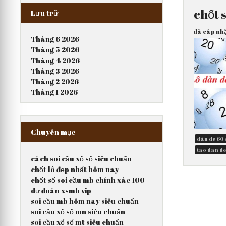
chốt 
Lưu trữ
đã câp nh
Tháng 6 2026
Tháng 5 2026
Tháng 4 2026
Tháng 3 2026
Tháng 2 2026
Tháng 1 2026
Chuyên mục
dàn de 60 
tao dan de
cách soi cầu xổ số siêu chuẩn
chốt lô đẹp nhất hôm nay
chốt số soi cầu mb chính xác 100
dự đoán xsmb vip
soi cầu mb hôm nay siêu chuẩn
soi cầu xổ số mn siêu chuẩn
soi cầu xổ số mt siêu chuẩn