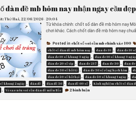
8
số dàn đề mb hôm nay nhận ngay cầu đẹp
con
xsmb
ật:
Thứ Hai, 22/06/2026 - 20:04
siêu
vip
Từ khóa chính: chốt số dàn đề mb hôm nay Mô t
chơi khác. Cách chốt dàn đề mb hôm nay chuẩ
chốt số soi cầu mb chính xác 100
Posted in
,
,
chốt số dàn đề mb hôm nay
dan de 10
dàn de 10 s
,
dàn de 10 số khung 3 ngày
dàn de 16 số khung 3 ngày
,
,
,
dàn de 20 số vip
dan de 247
dan de 30
dan de
,
,
dàn de 36 số bất tử
dàn de 36 số rồng bạch kim
d
,
,
dàn de 50 số bất bại
dàn de 50 số khung 1 ngày
dà
,
,
,
,
số khung 2 ngày
dàn đề
dàn đề 36
dan đề 60 số
Kinh nghiệm chốt số dàn đ
ở
,
2 bình luận
Vì sao nên soi cầu dàn đề miền Bắc
chốt
số
dàn
đề
mb
hôm
nay
nhận
ngay