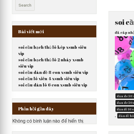
Search
soi c
Bài viết mới
đã câp nh
soi cầu bạch thủ lô kép xsmb siêu
vip
soi cầu bạch thủ lô 2 nháy xsmb
siêu vip
soi cầu dàn đề 8 con xsmb siêu vip
soi cầu lô xiên 4 xsmb siêu vip
soi cầu dàn lô 6 con xsmb siêu vip
dàn de 50
dan de 50
Phản hồi gần đây
dàn đề 16 s
,
dàn đề h
Không có bình luận nào để hiển thị.