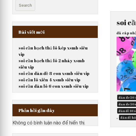
Search
soi c
Bài viết mới
đã câp nh
soi cầu bạch thủ lô kép xsmb siêu
vip
soi cầu bạch thủ lô 2 nháy xsmb
siêu vip
soi cầu dàn đề 8 con xsmb siêu vip
soi cầu lô xiên 4 xsmb siêu vip
soi cầu dàn lô 6 con xsmb siêu vip
dàn de 50
dan de 50
Phản hồi gần đây
dàn đề 16 s
,
dàn đề h
Không có bình luận nào để hiển thị.