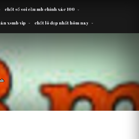
chốt số soi cầu mb chính xác 100
oán xsmb vip
chốt lô đẹp nhất hôm nay
mb