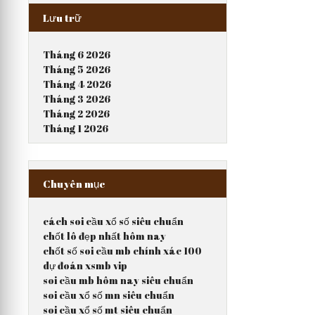
Lưu trữ
Tháng 6 2026
Tháng 5 2026
Tháng 4 2026
Tháng 3 2026
Tháng 2 2026
Tháng 1 2026
Chuyên mục
cách soi cầu xổ số siêu chuẩn
chốt lô đẹp nhất hôm nay
chốt số soi cầu mb chính xác 100
dự đoán xsmb vip
soi cầu mb hôm nay siêu chuẩn
soi cầu xổ số mn siêu chuẩn
soi cầu xổ số mt siêu chuẩn