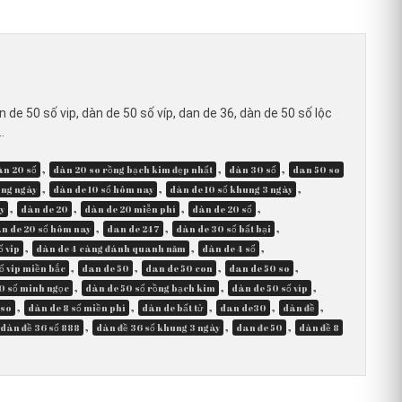
 de 50 số vip, dàn de 50 số víp, dan de 36, dàn de 50 số lộc
…
,
,
,
àn 20 số
dàn 20 so rồng bạch kim đẹp nhất
dàn 30 số
dan 50 so
,
,
,
àng ngày
dàn de 10 số hôm nay
dàn de 10 số khung 3 ngày
,
,
,
,
y
dàn de 20
dàn de 20 miễn phí
dàn de 20 số
,
,
,
n de 20 số hôm nay
dan de 247
dàn de 30 số bất bại
,
,
,
ố vip
dàn de 4 càng đánh quanh năm
dàn de 4 số
,
,
,
,
ố vip miền bắc
dan de 50
dan de 50 con
dan de 50 so
,
,
,
0 số minh ngọc
dàn de 50 số rồng bạch kim
dàn de 50 số víp
,
,
,
,
,
 so
dàn de 8 số miền phí
dàn de bất tử
dan de30
dàn đề
,
,
,
dàn đề 36 số 888
dàn đề 36 số khung 3 ngày
dan đe 50
dàn đề 8