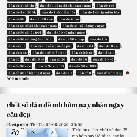
,
,
,
dàn de 36 số vip
dàn de 4 càng đánh quanh năm
dàn de 4 số
,
,
,
dàn de 4 số 200k
dàn de 4 số miễn phí
dàn de 4 số vip miền bắc
,
,
,
dan de 50
dan de 50 con
dan de 50 so
,
,
dàn de 50 số đánh quanh năm
dàn de 50 số khung 2 ngày
,
,
dàn de 50 số lộc trời
dàn de 50 số minh ngọc
,
,
,
dàn de 50 số rồng bạch kim
dàn de 50 số víp
dan de 50s
,
,
,
,
dan de 60
dàn de 60 số víp miễn phí
dan de 64
dàn de 64 số
,
,
,
,
dan de 8 so
dàn de 8 số miền phí
dàn de bất tử
dan de30
,
,
,
,
,
dàn đề
dàn đề 16 số
dàn đề 20
dàn đề 30
dàn đề 30 số
,
,
,
dàn đề 36 con
dàn đề 36 số 666
dàn đề 36 số 888
,
,
,
dàn đề 36 số khung 3 ngày
dan đe 50
dàn đề 8
dàn đề hôm nay
ở
90 bình luận
soi
cầu
dàn
đề
chốt số dàn đề mb hôm nay nhận ngay
8
con
cầu đẹp
xsmb
siêu
vip
đã câp nhật:
Thứ Tư, 05/08/2026 - 20:05
Từ khóa chính: chốt số dàn đề
mb hôm nay Mô tả: tại sao lại