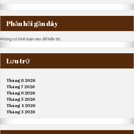
Phản hồi gần đây
Không có bình luận nào để hiển thị.
Lưu trữ
Tháng 8 2026
Tháng 7 2026
Tháng 6 2026
Tháng 5 2026
Tháng 4 2026
Tháng 3 2026