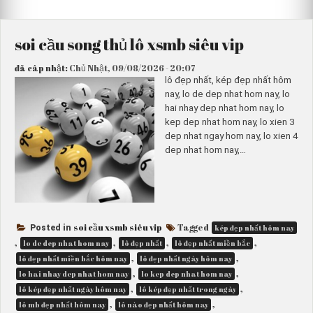
soi cầu song thủ lô xsmb siêu vip
đã câp nhật:
Chủ Nhật, 09/08/2026 - 20:07
lô đẹp nhất, kép đẹp nhất hôm
nay, lo de dep nhat hom nay, lo
hai nhay dep nhat hom nay, lo
kep dep nhat hom nay, lo xien 3
dep nhat ngay hom nay, lo xien 4
dep nhat hom nay,…
soi cầu xsmb siêu vip
Tagged
Posted in
kép đẹp nhất hôm nay
,
,
,
,
lo de dep nhat hom nay
lô đẹp nhất
lô đẹp nhất miền bắc
,
,
lô đẹp nhất miền bắc hôm nay
lô đẹp nhất ngày hôm nay
,
,
lo hai nhay dep nhat hom nay
lo kep dep nhat hom nay
,
,
lô kép đẹp nhất ngày hôm nay
lô kép đẹp nhất trong ngày
,
,
lô mb đẹp nhất hôm nay
lô nào đẹp nhất hôm nay