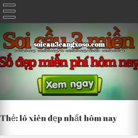
Skip
to
content
soicau3cangxoso.com
Soi cầu 3 càng – soi cầu 3 càng mb – soi cầu 3 càng miền bắc – soi cầu xổ số mb
Thẻ:
lô xiên đẹp nhất hôm nay