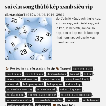
soi cầu song thủ lô kép xsmb siêu vip
đã câp nhật:
Thứ Bảy, 08/08/2026 - 20:19
dự đoán lô kép, bach thu lo kep,
soi cau kep, soi cầu lô kep, soi
lo kep, lo kep mb, soi cau lo
kep, cau lo kep mb, lo kep dep
nhat hom nay, soi cau lo kep
mien bac, soi…
soi cầu xsmb siêu vip
Tagged
,
Posted in
bach thu lo kep
,
,
,
,
,
cau kep mb
cau lo kep mb
dự đoán lô kép
kep mb
lo kep
,
,
,
lo kep dep nhat hom nay
lo kep hom nay
lo kep khung 3 ngày
,
,
,
,
lo kep mb
lo kep ngay mai
lo kep ngon
soi cau kep
,
,
,
soi cau kep hom nay
soi cau kep mb
soi cau kep ngon
,
,
,
soi cầu lô kép
soi cầu lô kép hôm nay
soi cau lo kep mien bac
,
,
,
soi cau lo kep ngon
soi cau lo trong ngay
soi lo kep
soi lô kep mb
ở
,
,
127 bình luận
soi lô kép miễn phí
soicau kep