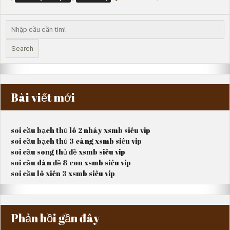
soi
cầu
song
thủ
lô
kép
Search
xsmb
siêu
vip
Bài viết mới
soi cầu bạch thủ lô 2 nháy xsmb siêu vip
soi cầu bạch thủ 3 càng xsmb siêu vip
soi cầu song thủ đề xsmb siêu vip
soi cầu dàn đề 8 con xsmb siêu vip
soi cầu lô xiên 3 xsmb siêu vip
Phản hồi gần đây