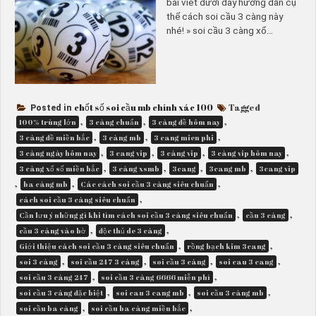
bài viết dưới đây hướng dẫn cụ
thể cách soi cầu 3 càng này
nhé! » soi cầu 3 càng xổ…
chốt số soi cầu mb chính xác 100
Tagged
Posted in
,
,
,
100% trúng lớn
3 càng chuẩn
3 càng đề hôm nay
,
,
,
3 càng đề miền bắc
3 càng mb
3 cang mien phi
,
,
,
,
3 càng ngày hôm nay
3 cang vip
3 càng vip
3 càng vip hôm nay
,
,
,
,
3 càng xổ số miền bắc
3 càng xsmb
3cang
3cang mb
3cang vip
,
,
,
ba càng mb
Các cách soi cầu 3 càng siêu chuẩn
,
cách soi cầu 3 càng siêu chuẩn
,
,
Cần lưu ý những gì khi tìm cách soi cầu 3 càng siêu chuẩn
cầu 3 càng
,
,
cầu 3 càng vào bờ
độc thủ de 3 càng
,
,
Giới thiệu cách soi cầu 3 càng siêu chuẩn
rồng bạch kim 3cang
,
,
,
,
soi 3 càng
soi cầu 247 3 càng
soi cầu 3 càng
soi cau 3 cang
,
,
soi cầu 3 càng 247
soi cầu 3 càng 6666 miễn phí
,
,
,
soi cầu 3 càng đặc biệt
soi cau 3 cang mb
soi cầu 3 càng mb
,
,
soi cầu ba càng
soi cầu ba càng miền bắc