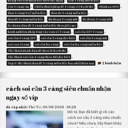
,
,
Bí kíp soi cầu miền bắc theo thứ ngày
cầu 3 càng miền bắc
,
,
,
cầu 3 càng vip
Chiến thuật ghép đề 3 càng với bạch thủ
chinhxac100
,
,
dàn 3 càng 6 số miền bắc
dàn de 3 càng miền bắc
,
,
,
dàn đề 3 càng miền bắc
du doan 3 cang mb
dự đoán 3 cang mb
,
Dự đoán dàn đề 3 càng miền Bắc theo giấc mơ
,
,
Kinh nghiệm ghép tổng các con số 3 càng
soi cầu 247 3 càng
,
,
,
soi cầu 3 càng 247
soi cầu 3 càng đặc biệt
soi cầu 3 càng mb
,
,
,
soi cau 3cang
soi cầu ba càng
soi cầu ba càng miền bắc
,
Thủ thuật đánh dàn đề theo lô bạch thủ
,
Thủ thuật soi cầu 3 càng theo dõi đặc biệt
ở
2 bình luận
Top 5+ thủ thuật dàn đề 3 càng miền Bắc hay nhất hiện nay
dàn
đề
3
càn
miề
cách soi cầu 3 càng siêu chuẩn nhận
bắc
quá
ngay số víp
chu
hãy
đã câp nhật:
Thứ Tư, 05/08/2026 - 19:28
thử
Mô tả: Bạn đã biết gì về các
1
lần
cách soi cầu 3 càng siêu chuẩn
chưa? Nếu chưa, hãy tham khảo