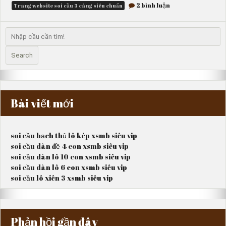
ở
2 bình luận
Trang website soi cầu 3 càng siêu chuẩn
cách
soi
cầu
3
càng
siêu
Search
chuẩn
nhận
ngay
số
víp
Bài viết mới
soi cầu bạch thủ lô kép xsmb siêu vip
soi cầu dàn đề 4 con xsmb siêu vip
soi cầu dàn lô 10 con xsmb siêu vip
soi cầu dàn lô 6 con xsmb siêu vip
soi cầu lô xiên 3 xsmb siêu vip
Phản hồi gần đây