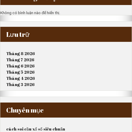
Không có bình luận nào để hiển thị.
Lưu trữ
Tháng 8 2026
Tháng 7 2026
Tháng 6 2026
Tháng 5 2026
Tháng 4 2026
Tháng 3 2026
Chuyên mục
cách soi cầu xổ số siêu chuẩn