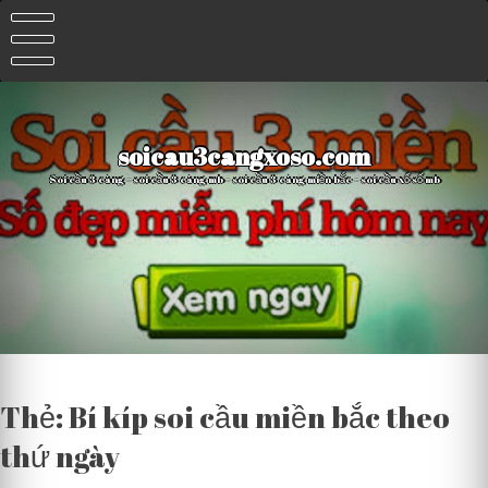
Skip
to
content
soicau3cangxoso.com
Soi cầu 3 càng – soi cầu 3 càng mb – soi cầu 3 càng miền bắc – soi cầu xổ số mb
Thẻ:
Bí kíp soi cầu miền bắc theo
thứ ngày