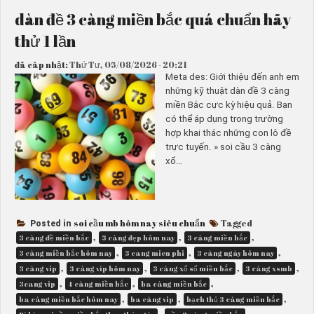
dàn đề 3 càng miền bắc quá chuẩn hãy
thử 1 lần
đã câp nhật:
Thứ Tư, 05/08/2026 - 20:21
Meta des: Giới thiệu đến anh em
những kỹ thuật dàn đề 3 càng
miền Bắc cực kỳ hiệu quả. Bạn
có thể áp dụng trong trường
hợp khai thác những con lô đề
trực tuyến. » soi cầu 3 càng
xổ…
soi cầu mb hôm nay siêu chuẩn
Tagged
Posted in
,
,
,
3 càng đề miền bắc
3 càng đẹp hôm nay
3 càng miền bắc
,
,
,
3 càng miền bắc hôm nay
3 cang mien phi
3 càng ngày hôm nay
,
,
,
,
3 càng vip
3 càng víp hôm nay
3 càng xổ số miền bắc
3 càng xsmb
,
,
,
3cang vip
4 càng miền bắc
ba càng miền bắc
,
,
,
ba càng miền bắc hôm nay
ba càng vip
bạch thủ 3 càng miền bắc