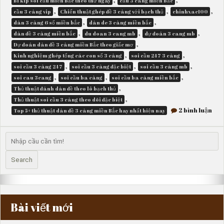
,
,
Bí kíp soi cầu miền bắc theo thứ ngày
cầu 3 càng miền bắc
,
,
,
cầu 3 càng vip
Chiến thuật ghép đề 3 càng với bạch thủ
chinhxac100
,
,
dàn 3 càng 6 số miền bắc
dàn de 3 càng miền bắc
,
,
,
dàn đề 3 càng miền bắc
du doan 3 cang mb
dự đoán 3 cang mb
,
Dự đoán dàn đề 3 càng miền Bắc theo giấc mơ
,
,
Kinh nghiệm ghép tổng các con số 3 càng
soi cầu 247 3 càng
,
,
,
soi cầu 3 càng 247
soi cầu 3 càng đặc biệt
soi cầu 3 càng mb
,
,
,
soi cau 3cang
soi cầu ba càng
soi cầu ba càng miền bắc
,
Thủ thuật đánh dàn đề theo lô bạch thủ
,
Thủ thuật soi cầu 3 càng theo dõi đặc biệt
ở
2 bình luận
Top 5+ thủ thuật dàn đề 3 càng miền Bắc hay nhất hiện nay
dàn
đề
3
càn
miề
bắc
Search
quá
chu
hãy
thử
1
Bài viết mới
lần