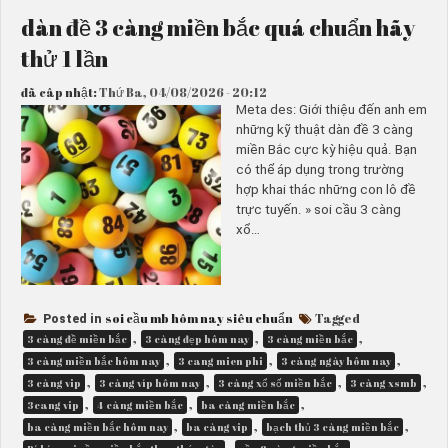
dàn đề 3 càng miền bắc quá chuẩn hãy
thử 1 lần
đã câp nhật:
Thứ Ba, 04/08/2026 - 20:12
Meta des: Giới thiệu đến anh em
những kỹ thuật dàn đề 3 càng
miền Bắc cực kỳ hiệu quả. Bạn
có thể áp dụng trong trường
hợp khai thác những con lô đề
trực tuyến. » soi cầu 3 càng
xổ…
soi cầu mb hôm nay siêu chuẩn
Tagged
Posted in
,
,
,
3 càng đề miền bắc
3 càng đẹp hôm nay
3 càng miền bắc
,
,
,
3 càng miền bắc hôm nay
3 cang mien phi
3 càng ngày hôm nay
,
,
,
,
3 càng vip
3 càng víp hôm nay
3 càng xổ số miền bắc
3 càng xsmb
,
,
,
3cang vip
4 càng miền bắc
ba càng miền bắc
,
,
,
ba càng miền bắc hôm nay
ba càng vip
bạch thủ 3 càng miền bắc