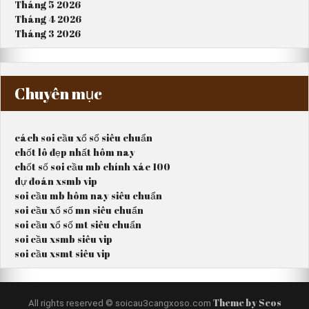
Tháng 5 2026
Tháng 4 2026
Tháng 3 2026
Chuyên mục
cách soi cầu xổ số siêu chuẩn
chốt lô đẹp nhất hôm nay
chốt số soi cầu mb chính xác 100
dự đoán xsmb vip
soi cầu mb hôm nay siêu chuẩn
soi cầu xổ số mn siêu chuẩn
soi cầu xổ số mt siêu chuẩn
soi cầu xsmb siêu vip
soi cầu xsmt siêu vip
Theme by Seos
All rights reserved © soicau3cangxoso.com