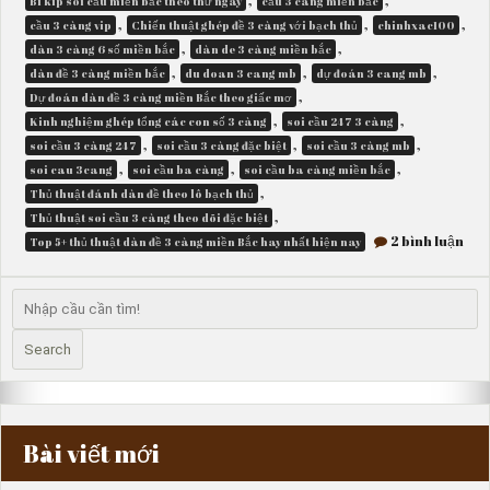
,
,
Bí kíp soi cầu miền bắc theo thứ ngày
cầu 3 càng miền bắc
,
,
,
cầu 3 càng vip
Chiến thuật ghép đề 3 càng với bạch thủ
chinhxac100
,
,
dàn 3 càng 6 số miền bắc
dàn de 3 càng miền bắc
,
,
,
dàn đề 3 càng miền bắc
du doan 3 cang mb
dự đoán 3 cang mb
,
Dự đoán dàn đề 3 càng miền Bắc theo giấc mơ
,
,
Kinh nghiệm ghép tổng các con số 3 càng
soi cầu 247 3 càng
,
,
,
soi cầu 3 càng 247
soi cầu 3 càng đặc biệt
soi cầu 3 càng mb
,
,
,
soi cau 3cang
soi cầu ba càng
soi cầu ba càng miền bắc
,
Thủ thuật đánh dàn đề theo lô bạch thủ
,
Thủ thuật soi cầu 3 càng theo dõi đặc biệt
ở
2 bình luận
Top 5+ thủ thuật dàn đề 3 càng miền Bắc hay nhất hiện nay
dàn
đề
3
càn
miề
bắc
Search
quá
chu
hãy
thử
1
Bài viết mới
lần