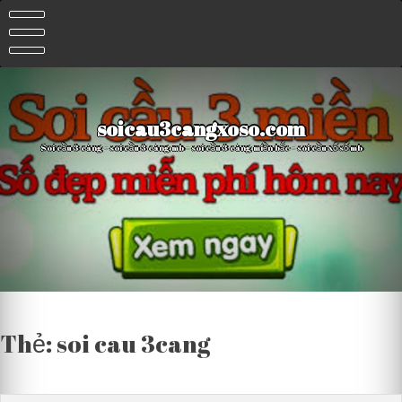
Skip
to
content
soicau3cangxoso.com
Soi cầu 3 càng – soi cầu 3 càng mb – soi cầu 3 càng miền bắc – soi cầu xổ số mb
Thẻ:
soi cau 3cang