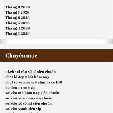
Tháng 8 2026
Tháng 7 2026
Tháng 6 2026
Tháng 5 2026
Tháng 4 2026
Tháng 3 2026
Chuyên mục
cách soi cầu xổ số siêu chuẩn
chốt lô đẹp nhất hôm nay
chốt số soi cầu mb chính xác 100
dự đoán xsmb vip
soi cầu mb hôm nay siêu chuẩn
soi cầu xổ số mn siêu chuẩn
soi cầu xổ số mt siêu chuẩn
soi cầu xsmb siêu vip