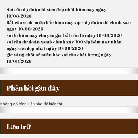
Soi cầu dự đoán lô xiên đẹp nhất hôm nay ngày
10/08/2026
Bắt cầu số đề miền bắc hôm nay víp – dự đoán dề chính xác
ngày 10/08/2026
soi lô hôm nay chuyên gia bắt cầu lô ngày 10/08/2026
soi cầu dự đoán xsmb chính xác 100 vip hôm nay nhận
ngay cầu đẹp nhất ngày 10/08/2026
giờ vàng chốt số miền bắc soi cầu chất lượng ngày
10/08/2026
Phản hồi gần đây
Không có bình luận nào để hiển thị.
Lưu trữ