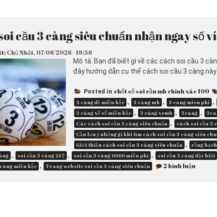
soi cầu 3 càng siêu chuẩn nhận ngay số v
ật:
Chủ Nhật, 07/06/2026 - 19:56
Mô tả: Bạn đã biết gì về các cách soi cầu 3 c
đây hướng dẫn cụ thể cách soi cầu 3 càng này 
chốt số soi cầu mb chính xác 100
Posted in
,
,
,
3 càng đề miền bắc
3 càng mb
3 cang mien phi
,
,
,
3 càng xổ số miền bắc
3 càng xsmb
3cang
3ca
,
Các cách soi cầu 3 càng siêu chuẩn
cách soi cầu 3 
Cần lưu ý những gì khi tìm cách soi cầu 3 càng siêu ch
,
Giới thiệu cách soi cầu 3 càng siêu chuẩn
rồng bạch
,
,
,
càng
soi cầu 3 càng 247
soi cầu 3 càng 6666 miễn phí
soi cầu 3 càng đặc biệt
ở
,
2 bình luận
 càng miền bắc
Trang website soi cầu 3 càng siêu chuẩn
cách
soi
cầu
3
càng
siêu