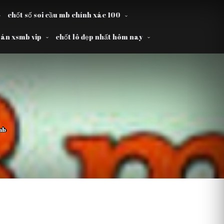
chốt số soi cầu mb chính xác 100
oán xsmb vip
chốt lô đẹp nhất hôm nay
mb