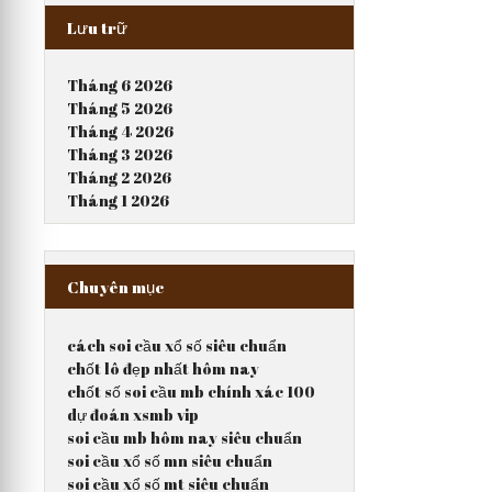
Lưu trữ
Tháng 6 2026
Tháng 5 2026
Tháng 4 2026
Tháng 3 2026
Tháng 2 2026
Tháng 1 2026
Chuyên mục
cách soi cầu xổ số siêu chuẩn
chốt lô đẹp nhất hôm nay
chốt số soi cầu mb chính xác 100
dự đoán xsmb vip
soi cầu mb hôm nay siêu chuẩn
soi cầu xổ số mn siêu chuẩn
soi cầu xổ số mt siêu chuẩn