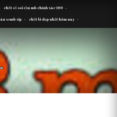
chốt số soi cầu mb chính xác 100
oán xsmb vip
chốt lô đẹp nhất hôm nay
mb