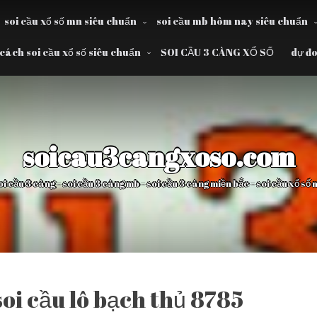
soi cầu xổ số mn siêu chuẩn
soi cầu mb hôm nay siêu chuẩn
cách soi cầu xổ số siêu chuẩn
SOI CẦU 3 CÀNG XỔ SỐ
dự đ
soicau3cangxoso.com
oi cầu 3 càng – soi cầu 3 càng mb – soi cầu 3 càng miền bắc – soi cầu xổ số 
soi cầu lô bạch thủ 8785