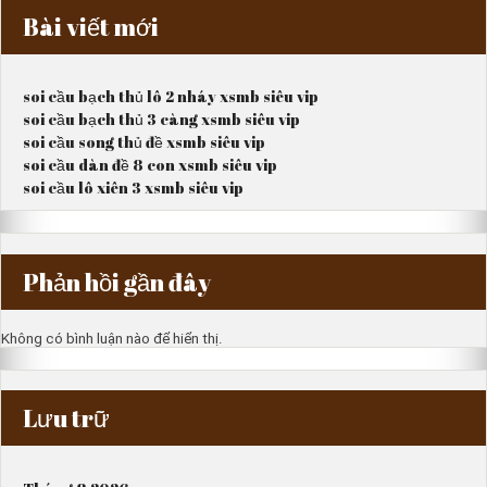
nay
Bài viết mới
soi cầu bạch thủ lô 2 nháy xsmb siêu vip
soi cầu bạch thủ 3 càng xsmb siêu vip
soi cầu song thủ đề xsmb siêu vip
soi cầu dàn đề 8 con xsmb siêu vip
soi cầu lô xiên 3 xsmb siêu vip
Phản hồi gần đây
Không có bình luận nào để hiển thị.
Lưu trữ