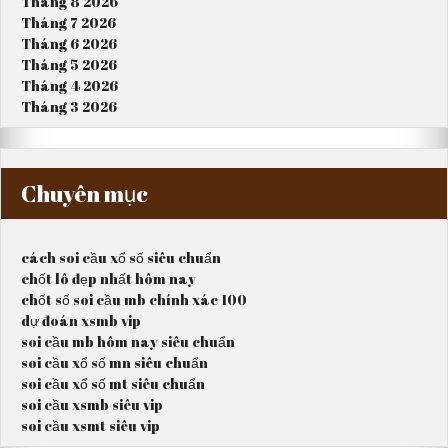
Tháng 8 2026
Tháng 7 2026
Tháng 6 2026
Tháng 5 2026
Tháng 4 2026
Tháng 3 2026
Chuyên mục
cách soi cầu xổ số siêu chuẩn
chốt lô đẹp nhất hôm nay
chốt số soi cầu mb chính xác 100
dự đoán xsmb vip
soi cầu mb hôm nay siêu chuẩn
soi cầu xổ số mn siêu chuẩn
soi cầu xổ số mt siêu chuẩn
soi cầu xsmb siêu vip
soi cầu xsmt siêu vip