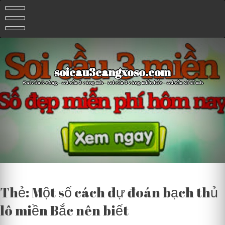
Skip
to
content
soicau3cangxoso.com
Soi cầu 3 càng – soi cầu 3 càng mb – soi cầu 3 càng miền bắc – soi cầu xổ số mb
Thẻ:
Một số cách dự đoán bạch thủ
lô miền Bắc nên biết