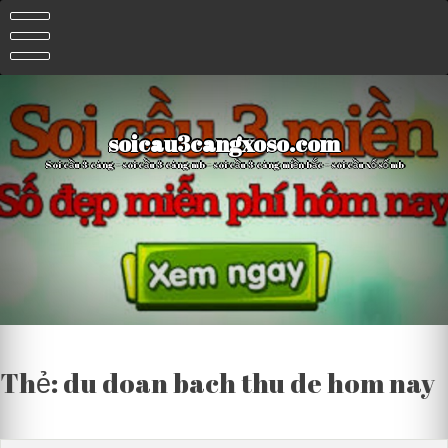
Skip
to
content
soicau3cangxoso.com
Soi cầu 3 càng – soi cầu 3 càng mb – soi cầu 3 càng miền bắc – soi cầu xổ số mb
Thẻ:
du doan bach thu de hom nay