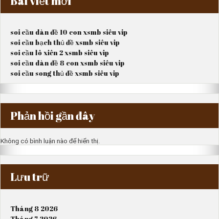
Bài viết mới
soi cầu dàn đề 10 con xsmb siêu vip
soi cầu bạch thủ đề xsmb siêu vip
soi cầu lô xiên 2 xsmb siêu vip
soi cầu dàn đề 8 con xsmb siêu vip
soi cầu song thủ đề xsmb siêu vip
Phản hồi gần đây
Không có bình luận nào để hiển thị.
Lưu trữ
Tháng 8 2026
Tháng 7 2026