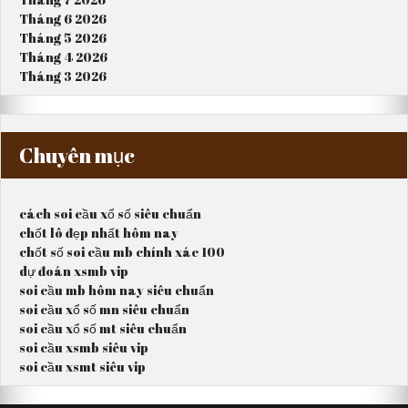
Tháng 6 2026
Tháng 5 2026
Tháng 4 2026
Tháng 3 2026
Chuyên mục
cách soi cầu xổ số siêu chuẩn
chốt lô đẹp nhất hôm nay
chốt số soi cầu mb chính xác 100
dự đoán xsmb vip
soi cầu mb hôm nay siêu chuẩn
soi cầu xổ số mn siêu chuẩn
soi cầu xổ số mt siêu chuẩn
soi cầu xsmb siêu vip
soi cầu xsmt siêu vip