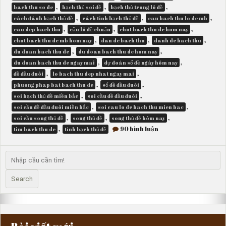
,
,
,
bach thu so de
bạch thủ soi đề
bạch thủ trong lô đề
,
,
,
cách đánh bạch thủ đề
cách tính bạch thủ đề
cau bach thu lo de mb
,
,
,
cau dep bach thu
cầu lô đề chuẩn
chot bach thu de hom nay
,
,
,
chot bach thu de mb hom nay
dan de bach thu
danh de bach thu
,
,
du doan bach thu de
du doan bach thu de hom nay
,
,
du doan bach thu de ngay mai
dự đoán số đề ngày hôm nay
,
,
đề đầu đuôi
lo bach thu dep nhat ngay mai
,
,
phuong phap bat bach thu de
số đề đầu đuôi
,
,
soi bạch thủ đề miền bắc
soi cầu đề đầu đuôi
,
,
soi cầu đề đầu đuôi miền bắc
soi cau lo de bach thu mien bac
,
,
,
soi cầu song thủ đề
song thủ đề
song thủ đề hôm nay
ở
,
90 bình luận
tim bach thu de
tính bạch thủ đề
soi
cầu
song
thủ
đề
xsmb
Search
siêu
vip