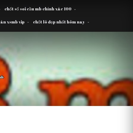
chốt số soi cầu mb chính xác 100
oán xsmb vip
chốt lô đẹp nhất hôm nay
mb