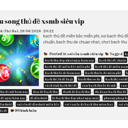
ầu song thủ đề xsmb siêu vip
ật:
Thứ Hai, 29/06/2026 - 20:22
bạch thủ đề miền bắc miễn phí, soi bạch thủ đ
chuẩn, bach thu de chuan nhat, chot bach thu
soi cầu xsmb siêu vip
Tagged
Posted in
b
,
bach thu dep nhat ngay hom nay
bạch thủ đề chuẩn
,
bạch thủ đề miền bắc miễn phí
bạch thủ đề miền nam
,
,
bach thu lo de hom nay
bach thu lo de mien phi
b
,
,
bạch thủ lô đề là gì
bach thu so de
bạch thủ soi đề
,
,
cách tính bạch thủ đề
cau bach thu lo de mb
cau 
,
,
,
thu de mb hom nay
dan de bach thu
danh de bach thu
du doan bach thu de
,
,
,
 đề ngày hôm nay
đề đầu đuôi
lo bach thu dep nhat ngay mai
phuong phap ba
,
,
,
đầu đuôi
soi cầu đề đầu đuôi miền bắc
soi cau lo de bach thu mien bac
soi cầ
ở
90 bình luận
hủ đề
soi
cầu
song
thủ