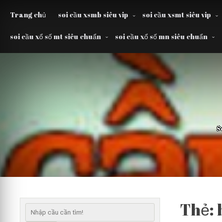
Skip
Trang chủ
soi cầu xsmb siêu vip
soi cầu xsmt siêu vip
to
content
soi cầu xổ số mt siêu chuẩn
soi cầu xổ số mn siêu chuẩn
S
Thẻ: