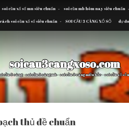
soi cầu xổ số mn siêu chuẩn
soi cầu mb hôm nay siêu chuẩn
cách soi cầu xổ số siêu chuẩn
SOI CẦU 3 CÀNG XỔ SỐ
dự đ
soicau3cangxoso.com
oi cầu 3 càng – soi cầu 3 càng mb – soi cầu 3 càng miền bắc – soi cầu xổ số 
bạch thủ đề chuẩn