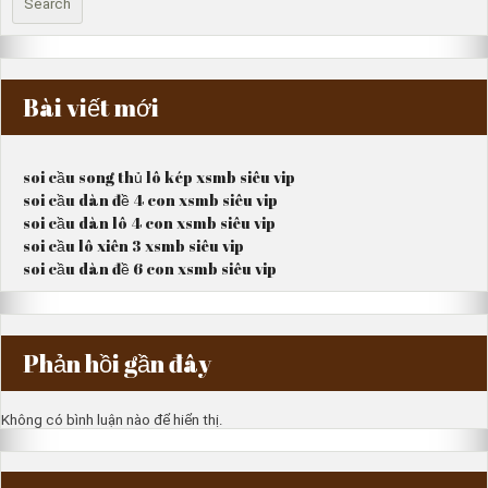
nay
Search
chốt
số
mời
anh
chị
Bài viết mới
xem
soi cầu song thủ lô kép xsmb siêu vip
soi cầu dàn đề 4 con xsmb siêu vip
soi cầu dàn lô 4 con xsmb siêu vip
soi cầu lô xiên 3 xsmb siêu vip
soi cầu dàn đề 6 con xsmb siêu vip
Phản hồi gần đây
Không có bình luận nào để hiển thị.