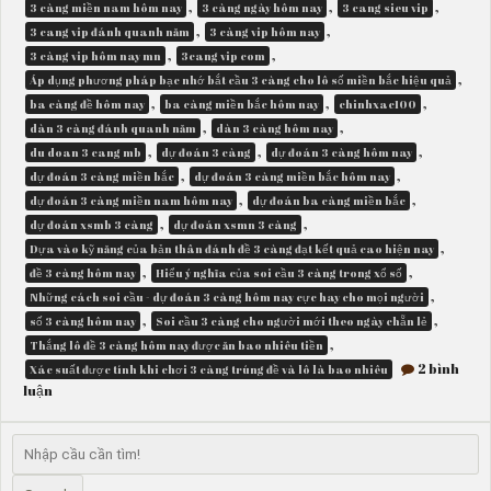
,
,
,
3 càng miền nam hôm nay
3 càng ngày hôm nay
3 cang sieu vip
,
,
3 cang vip đánh quanh năm
3 càng vip hôm nay
,
,
3 càng vip hôm nay mn
3cang vip com
,
Áp dụng phương pháp bạc nhớ bắt cầu 3 càng cho lô số miền bắc hiệu quả
,
,
,
ba càng đề hôm nay
ba càng miền bắc hôm nay
chinhxac100
,
,
dàn 3 càng đánh quanh năm
dàn 3 càng hôm nay
,
,
,
du doan 3 cang mb
dự đoán 3 càng
dự đoán 3 càng hôm nay
,
,
dự đoán 3 càng miền bắc
dự đoán 3 càng miền bắc hôm nay
,
,
dự đoán 3 càng miền nam hôm nay
dự đoán ba càng miền bắc
,
,
dự đoán xsmb 3 càng
dự đoán xsmn 3 càng
,
Dựa vào kỹ năng của bản thân đánh đề 3 càng đạt kết quả cao hiện nay
,
,
đề 3 càng hôm nay
Hiểu ý nghĩa của soi cầu 3 càng trong xổ số
,
Những cách soi cầu - dự đoán 3 càng hôm nay cực hay cho mọi người
,
,
số 3 càng hôm nay
Soi cầu 3 càng cho người mới theo ngày chẵn lẻ
,
Thắng lô đề 3 càng hôm nay được ăn bao nhiêu tiền
2 bình
Xác suất được tính khi chơi 3 càng trúng đề và lô là bao nhiêu
ở
luận
dự
đoán
3
càng
hôm