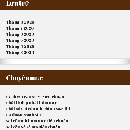
Lưu trữ
Tháng 8 2026
Tháng 7 2026
Tháng 6 2026
Tháng 5 2026
Tháng 4 2026
Tháng 3 2026
Chuyên mục
cách soi cầu xổ số siêu chuẩn
chốt lô đẹp nhất hôm nay
chốt số soi cầu mb chính xác 100
dự đoán xsmb vip
soi cầu mb hôm nay siêu chuẩn
soi cầu xổ số mn siêu chuẩn