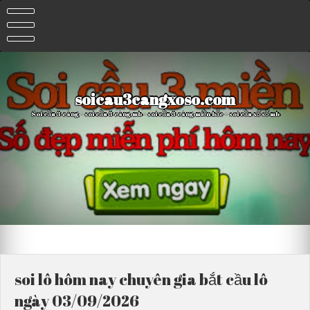
Skip
to
content
soicau3cangxoso.com
Soi cầu 3 càng – soi cầu 3 càng mb – soi cầu 3 càng miền bắc – soi cầu xổ số mb
soi lô hôm nay chuyên gia bắt cầu lô
ngày 03/09/2026