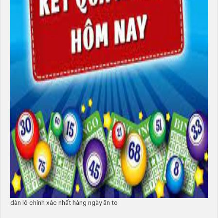
dàn lô chính xác nhất hàng ngày ăn to