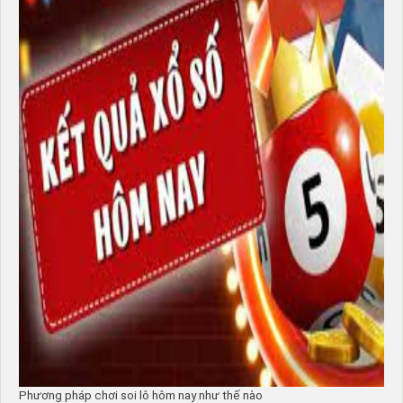
Phương pháp chơi soi lô hôm nay như thế nào