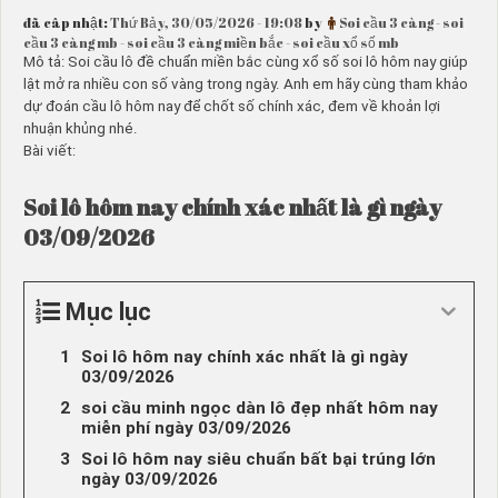
đã câp nhật:
Thứ Bảy, 30/05/2026 - 19:08
by
Soi cầu 3 càng - soi
cầu 3 càng mb - soi cầu 3 càng miền bắc - soi cầu xổ số mb
Mô tả: Soi cầu lô đề chuẩn miền bắc cùng xổ số soi lô hôm nay giúp
lật mở ra nhiều con số vàng trong ngày. Anh em hãy cùng tham khảo
dự đoán cầu lô hôm nay để chốt số chính xác, đem về khoản lợi
nhuận khủng nhé.
Bài viết:
Soi lô hôm nay chính xác nhất là gì ngày
03/09/2026
Mục lục
Soi lô hôm nay chính xác nhất là gì ngày
03/09/2026
soi cầu minh ngọc dàn lô đẹp nhất hôm nay
miễn phí ngày 03/09/2026
Soi lô hôm nay siêu chuẩn bất bại trúng lớn
ngày 03/09/2026