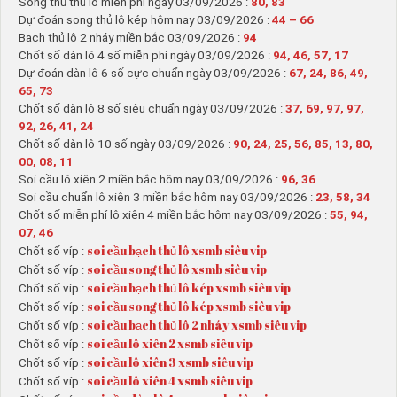
Song thủ thủ lô miễn phí ngày 03/09/2026 :
80, 83
Dự đoán song thủ lô kép hôm nay 03/09/2026 :
44 – 66
Bạch thủ lô 2 nháy miền bắc 03/09/2026 :
94
Chốt số dàn lô 4 số miễn phí ngày 03/09/2026 :
94, 46, 57, 17
Dự đoán dàn lô 6 số cực chuẩn ngày 03/09/2026 :
67, 24, 86, 49,
65, 73
Chốt số dàn lô 8 số siêu chuẩn ngày 03/09/2026 :
37, 69, 97, 97,
92, 26, 41, 24
Chốt số dàn lô 10 số ngày 03/09/2026 :
90, 24, 25, 56, 85, 13, 80,
00, 08, 11
Soi cầu lô xiên 2 miền bắc hôm nay 03/09/2026 :
96, 36
Soi cầu chuẩn lô xiên 3 miền bắc hôm nay 03/09/2026 :
23, 58, 34
Chốt số miễn phí lô xiên 4 miền bắc hôm nay 03/09/2026 :
55, 94,
07, 46
soi cầu bạch thủ lô xsmb siêu vip
Chốt số víp :
soi cầu song thủ lô xsmb siêu vip
Chốt số víp :
soi cầu bạch thủ lô kép xsmb siêu vip
Chốt số víp :
soi cầu song thủ lô kép xsmb siêu vip
Chốt số víp :
soi cầu bạch thủ lô 2 nháy xsmb siêu vip
Chốt số víp :
soi cầu lô xiên 2 xsmb siêu vip
Chốt số víp :
soi cầu lô xiên 3 xsmb siêu vip
Chốt số víp :
soi cầu lô xiên 4 xsmb siêu vip
Chốt số víp :