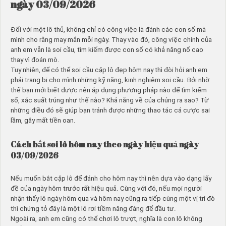
ngày 03/09/2026
Đối với một lô thủ, không chỉ có công việc là đánh các con số mà
mình cho rằng may mắn mỗi ngày. Thay vào đó, công việc chính của
anh em vẫn là soi cầu, tìm kiếm được con số có khả năng nổ cao
thay vì đoán mò.
Tuy nhiên, để có thể soi cầu cặp lô đẹp hôm nay thì đòi hỏi anh em
phải trang bị cho mình những kỹ năng, kinh nghiệm soi cầu. Bởi nhờ
thế bạn mới biết được nên áp dụng phương pháp nào để tìm kiếm
số, xác suất trúng như thế nào? Khả năng về của chúng ra sao? Từ
những điều đó sẽ giúp bạn tránh được những thao tác cá cược sai
lầm, gây mất tiền oan.
Cách bắt soi lô hôm nay theo ngày hiệu quả ngày
03/09/2026
Nếu muốn bắt cặp lô để đánh cho hôm nay thì nên dựa vào dạng lấy
đề của ngày hôm trước rất hiệu quả. Cùng với đó, nếu mọi người
nhận thấy lô ngày hôm qua và hôm nay cũng ra tiếp cùng một vị trí đò
thì chứng tỏ đây là một lô rơi tiềm năng đáng để đầu tư.
Ngoài ra, anh em cũng có thể chơi lô trượt, nghĩa là con lô không