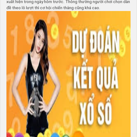
xuất hiện trong ngày hôm trước. Thông thường người chơi chọn dàn
đề theo lô lượt thì cơ hội chiến thắng cũng khá cao.