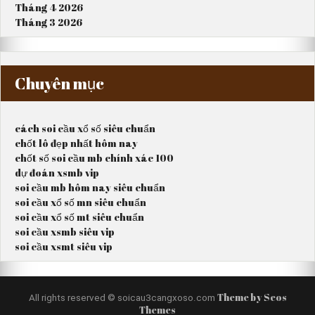
Tháng 4 2026
Tháng 3 2026
Chuyên mục
cách soi cầu xổ số siêu chuẩn
chốt lô đẹp nhất hôm nay
chốt số soi cầu mb chính xác 100
dự đoán xsmb vip
soi cầu mb hôm nay siêu chuẩn
soi cầu xổ số mn siêu chuẩn
soi cầu xổ số mt siêu chuẩn
soi cầu xsmb siêu vip
soi cầu xsmt siêu vip
Theme by Seos
All rights reserved © soicau3cangxoso.com
Themes