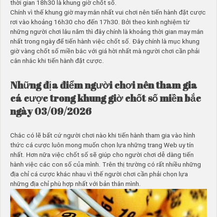
thời gian 18h30 là khung giờ chốt số.
Chính vì thế khung giờ may mắn nhất vui chơi nên tiến hành đặt cược
rơi vào khoảng 16h30 cho đến 17h30. Bởi theo kinh nghiệm từ
những người chơi lâu năm thì đây chính là khoảng thời gian may mắn
nhất trong ngày để tiến hành việc chốt số. Đây chính là mục khung
giờ vàng chốt số miền bắc với giá hời nhất mà người chơi cần phải
cân nhắc khi tiến hành đặt cược.
Những địa điểm người chơi nên tham gia
cá cược trong khung giờ chốt số miền bắc
ngày 03/09/2026
Chắc có lẽ bất cứ người chơi nào khi tiến hành tham gia vào hình
thức cá cược luôn mong muốn chọn lựa những trang Web uy tín
nhất. Hơn nữa việc chốt số sẽ giúp cho người chơi dễ dàng tiến
hành việc các con số của mình. Trên thị trường có rất nhiều những
địa chỉ cá cược khác nhau vì thế người chơi cần phải chọn lựa
những địa chỉ phù hợp nhất với bản thân mình.