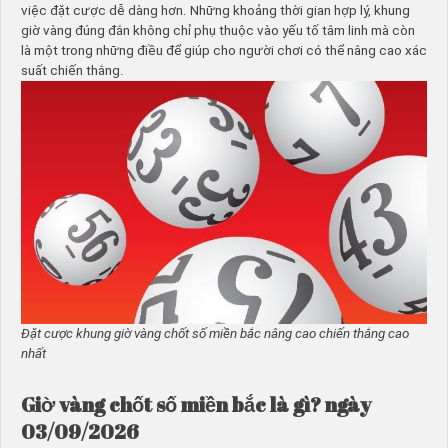
việc đặt cược dễ dàng hơn. Những khoảng thời gian hợp lý, khung
giờ vàng đúng đắn không chỉ phụ thuộc vào yếu tố tâm linh mà còn
là một trong những điều để giúp cho người chơi có thể nâng cao xác
suất chiến thắng.
Đặt cược khung giờ vàng chốt số miền bắc nâng cao chiến thắng cao
nhất
Giờ vàng chốt số miền bắc là gì? ngày
03/09/2026