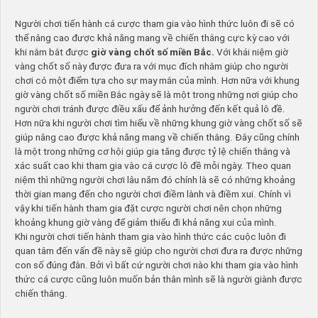
Người chơi tiến hành cá cược tham gia vào hình thức luôn đi sẽ có
thể nâng cao được khả năng mang về chiến thắng cực kỳ cao với
khi nắm bắt được
giờ vàng chốt số miền Bắc.
Với khái niệm giờ
vàng chốt số này được đưa ra với mục đích nhằm giúp cho người
chơi có một điểm tựa cho sự may mắn của mình. Hơn nữa với khung
giờ vàng chốt số miền Bắc ngày sẽ là một trong những nơi giúp cho
người chơi tránh được điều xấu để ảnh hưởng đến kết quả lô đề.
Hơn nữa khi người chơi tìm hiểu về những khung giờ vàng chốt số sẽ
giúp nâng cao được khả năng mang về chiến thắng. Đây cũng chính
là một trong những cơ hội giúp gia tăng được tỷ lệ chiến thắng và
xác suất cao khi tham gia vào cá cược lô đề mỗi ngày. Theo quan
niệm thì những người chơi lâu năm đó chính là sẽ có những khoảng
thời gian mang đến cho người chơi điềm lành và điềm xui. Chính vì
vậy khi tiến hành tham gia đặt cược người chơi nên chọn những
khoảng khung giờ vàng để giảm thiểu đi khả năng xui của mình.
Khi người chơi tiến hành tham gia vào hình thức các cuộc luôn đi
quan tâm đến vấn đề này sẽ giúp cho người chơi đưa ra được những
con số đúng đắn. Bởi vì bất cứ người chơi nào khi tham gia vào hình
thức cá cược cũng luôn muốn bản thân mình sẽ là người giành được
chiến thắng.