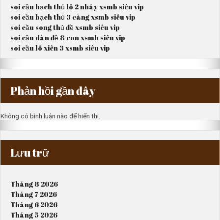
soi cầu bạch thủ lô 2 nháy xsmb siêu vip
soi cầu bạch thủ 3 càng xsmb siêu vip
soi cầu song thủ đề xsmb siêu vip
soi cầu dàn đề 8 con xsmb siêu vip
soi cầu lô xiên 3 xsmb siêu vip
Phản hồi gần đây
Không có bình luận nào để hiển thị.
Lưu trữ
Tháng 8 2026
Tháng 7 2026
Tháng 6 2026
Tháng 5 2026