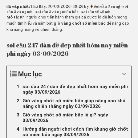
đã câp nhật:
Thứ Bảy, 30/05/2026 - 19:26
by
Soi cầu 3 càng - soi
cầu 3 càng mb - soi cầu 3 càng miền bắc - soi cầu xổ số mb
Mô tả:
Khi người chơi tiến hành tham gia cá cược lô đề luôn mong
muốn tìm hiểu và nắm bắt
giờ vàng chốt số miền bắc
để nâng cao
khả năng mang về chiến thắng.
soi cầu 247 dàn đề đẹp nhất hôm nay miễn
phí ngày 03/09/2026
Mục lục
soi cầu 247 dàn đề đẹp nhất hôm nay miễn phí
ngày 03/09/2026
Giờ vàng chốt số miền bắc giúp nâng cao khả
năng chiến thắng ngày 03/09/2026
Giờ vàng chốt số miền bắc là gì? ngày
03/09/2026
Hướng dẫn người chơi cách tìm khung giờ chốt
số miền bắc ngày 03/09/2026