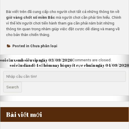
Bài viết trên đã cung cấp cho người chơi tất cả những thông tin về
giờ vàng chốt số miền Bắc
mà người chơi cần phải tìm hiểu. Chính
vì thế khi người chơi tiến hành tham gia cần phải nắm bắt những
thông tin quan trọng nhằm giúp việc đặt cược dễ dàng và mang về
cho bản thân chiến thắng.
Posted in Chưa phân loại
Điều
soi cầu xsmb siêu vip ngày 03/09/2026
Comments are closed.
soi cầu dàn đề 4 số hôm nay bí quyết cực chuẩn ngày 04/09/2026
hướng
bài
viết
Search
Bài viết mới