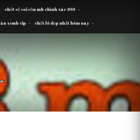
chốt số soi cầu mb chính xác 100
oán xsmb vip
chốt lô đẹp nhất hôm nay
mb