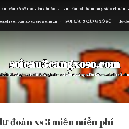
soi cầu xổ số mn siêu chuẩn
soi cầu mb hôm nay siêu chuẩn
cách soi cầu xổ số siêu chuẩn
SOI CẦU 3 CÀNG XỔ SỐ
dự đ
soicau3cangxoso.com
oi cầu 3 càng – soi cầu 3 càng mb – soi cầu 3 càng miền bắc – soi cầu xổ số 
dự đoán xs 3 miền miễn phí