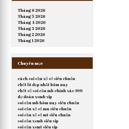
Tháng 6 2026
Tháng 5 2026
Tháng 4 2026
Tháng 3 2026
Tháng 2 2026
Tháng 1 2026
Chuyên mục
cách soi cầu xổ số siêu chuẩn
chốt lô đẹp nhất hôm nay
chốt số soi cầu mb chính xác 100
dự đoán xsmb vip
soi cầu mb hôm nay siêu chuẩn
soi cầu xổ số mn siêu chuẩn
soi cầu xổ số mt siêu chuẩn
soi cầu xsmb siêu vip
soi cầu xsmt siêu vip