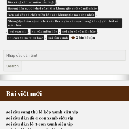
,
Giờ vàng chốt số miền bắc là gì
,
Hướng dẫn người chơi cách tìm khung giờ chốt số miền bắc
,
Nên soi cầu và chốt miền bắc vào khung giờ nào đẹp nhất
Những địa điểm người chơi nên tham gia cá cược trong khung giờ chốt số
miền bắc
,
,
,
,
soi cau mb
soi cầu miền bắc
soi cầu xổ số miền bắc
ở
,
2 bình luận
soi cau xo so mien bac
soi cầu xsmb
giờ
vàng
chốt
số
miền
bắc
Search
soi
cầu
chất
lượng
Bài viết mới
soi cầu song thủ lô kép xsmb siêu vip
soi cầu dàn đề 4 con xsmb siêu vip
soi cầu dàn lô 4 con xsmb siêu vip