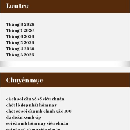
Lưu trữ
Tháng 8 2026
Tháng 7 2026
Tháng 6 2026
Tháng 5 2026
Tháng 4 2026
Tháng 3 2026
Chuyên mục
cách soi cầu xổ số siêu chuẩn
chốt lô đẹp nhất hôm nay
chốt số soi cầu mb chính xác 100
dự đoán xsmb vip
soi cầu mb hôm nay siêu chuẩn
soi cầu xổ số mn siêu chuẩn