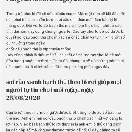
Trong trò chơi lô đề xổ số soi cầu xsmb. Mỗi một con số khi đã chốt
cần phải trải qua nhiều bước soi cầu cẩn thận mới đảm bảo tỷ lệ
thắng cao. Đối với lô đề bạch thủ mà anh em thực hiện chốt ở các
tỉnh đài hôm nay cũng không ngoại lệ. Các tay chơi lô đề có được bí
quyết soi cầu bạch thủ chuẩn xác sẽ chắc chắn và tự tin khi chốt số
dự thưởng trong ngày.
chốt cầu bạch thủ lô víp truyền thống
Đây cũng chính là điều mà hầu như tất cả những tay chơi lô đề mới
đều mong muốn có được. Theo đó, chúng ta sẽ có những cách soi
cầu bạch thủ lô chính xác nhất theo phương pháp ngay đây.
soi cầu xsmb bạch thủ theo lô rơi giúp mọi
người tự tin chơi mỗi ngày. ngày
25/08/2026
Cầu lô rơi theo như mọi người được biết trong lô đề xổ số bắt như
thế nào. Anh em nên soi cầu bạch thủ lô chính xác nhất với dạng lô
rơi nào. Việc bắt bạch thủ lô rơi thực ra là anh em lô thủ đang đánh
lại các cặp số mà kỳ quay thưởng trước đã nổ. Ở đây, chúng ta sẽ