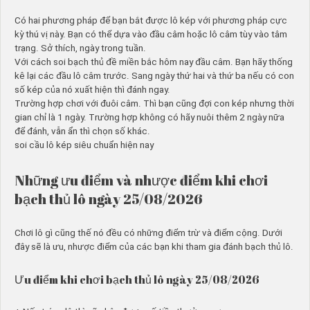
Có hai phương pháp để bạn bắt được lô kép với phương pháp cực
kỳ thú vị này. Bạn có thể dựa vào đầu câm hoặc lô câm tùy vào tâm
trạng. Sở thích, ngày trong tuần.
Với cách soi bạch thủ đề miền bắc hôm nay đầu câm. Bạn hãy thống
kê lại các đầu lô câm trước. Sang ngày thứ hai và thứ ba nếu có con
số kép của nó xuất hiện thì đánh ngay.
Trường hợp chơi với đuôi câm. Thì bạn cũng đợi con kép nhưng thời
gian chỉ là 1 ngày. Trường hợp không có hãy nuôi thêm 2 ngày nữa
để đánh, vẫn ẩn thì chọn số khác.
soi cầu lô kép siêu chuẩn hiện nay
Những ưu điểm và nhược điểm khi chơi
bạch thủ lô ngày 25/08/2026
Chơi lô gì cũng thế nó đều có những điểm trừ và điểm cộng. Dưới
đây sẽ là ưu, nhược điểm của các bạn khi tham gia đánh bạch thủ lô.
Ưu điểm khi chơi bạch thủ lô ngày 25/08/2026