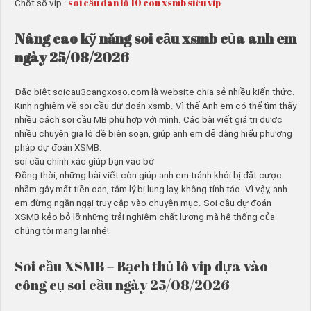
soi cầu dàn lô 10 con xsmb siêu vip
Chốt số víp :
Nâng cao kỹ năng soi cầu xsmb của anh em
ngày 25/08/2026
Đặc biệt soicau3cangxoso.com là website chia sẻ nhiều kiến thức.
Kinh nghiệm về soi cầu dự đoán xsmb. Vì thế Anh em có thể tìm thấy
nhiều cách soi cầu MB phù hợp với mình. Các bài viết giá trị được
nhiều chuyên gia lô đề biên soạn, giúp anh em dễ dàng hiểu phương
pháp dự đoán XSMB.
soi cầu chính xác giúp bạn vào bờ
Đồng thời, những bài viết còn giúp anh em tránh khỏi bị đặt cược
nhầm gây mất tiền oan, tâm lý bị lung lay, không tỉnh táo. Vì vậy, anh
em đừng ngần ngại truy cập vào chuyên mục. Soi cầu dự đoán
XSMB kẻo bỏ lỡ những trải nghiệm chất lượng mà hệ thống của
chúng tôi mang lại nhé!
Soi cầu XSMB – Bạch thủ lô vip dựa vào
công cụ soi cầu ngày 25/08/2026