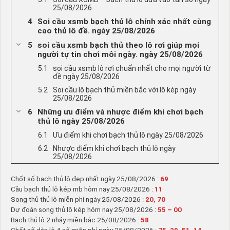
25/08/2026
Soi cầu xsmb bạch thủ lô chính xác nhất cùng
cao thủ lô đề. ngày 25/08/2026
soi cầu xsmb bạch thủ theo lô rơi giúp mọi
người tự tin chơi mỗi ngày. ngày 25/08/2026
soi cầu xsmb lô rơi chuẩn nhất cho mọi người từ
đề ngày 25/08/2026
Soi cầu lô bạch thủ miền bắc với lô kép ngày
25/08/2026
Những ưu điểm và nhược điểm khi chơi bạch
thủ lô ngày 25/08/2026
Ưu điểm khi chơi bạch thủ lô ngày 25/08/2026
Nhược điểm khi chơi bạch thủ lô ngày
25/08/2026
Chốt số bạch thủ lô đẹp nhất ngày 25/08/2026 :
69
Cầu bạch thủ lô kép mb hôm nay 25/08/2026 :
11
Song thủ thủ lô miễn phí ngày 25/08/2026 :
20, 70
Dự đoán song thủ lô kép hôm nay 25/08/2026 :
55 – 00
Bạch thủ lô 2 nháy miền bắc 25/08/2026 :
58