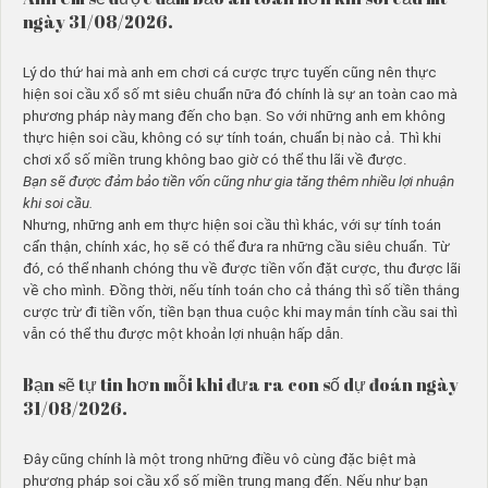
ngày 31/08/2026.
Lý do thứ hai mà anh em chơi cá cược trực tuyến cũng nên thực
hiện soi cầu xổ số mt siêu chuẩn nữa đó chính là sự an toàn cao mà
phương pháp này mang đến cho bạn. So với những anh em không
thực hiện soi cầu, không có sự tính toán, chuẩn bị nào cả. Thì khi
chơi xổ số miền trung không bao giờ có thể thu lãi về được.
Bạn sẽ được đảm bảo tiền vốn cũng như gia tăng thêm nhiều lợi nhuận
khi soi cầu.
Nhưng, những anh em thực hiện soi cầu thì khác, với sự tính toán
cẩn thận, chính xác, họ sẽ có thể đưa ra những cầu siêu chuẩn. Từ
đó, có thể nhanh chóng thu về được tiền vốn đặt cược, thu được lãi
về cho mình. Đồng thời, nếu tính toán cho cả tháng thì số tiền thắng
cược trừ đi tiền vốn, tiền bạn thua cuộc khi may mắn tính cầu sai thì
vẫn có thể thu được một khoản lợi nhuận hấp dẫn.
Bạn sẽ tự tin hơn mỗi khi đưa ra con số dự đoán ngày
31/08/2026.
Đây cũng chính là một trong những điều vô cùng đặc biệt mà
phương pháp soi cầu xổ số miền trung mang đến. Nếu như bạn