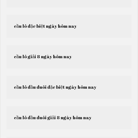
cầu lô đặc biệt ngày hôm nay
cầu lô giải 8 ngày hôm nay
cầu lô đầu đuôi đặc biệt ngày hôm nay
cầu lô đầu đuôi giải 8 ngày hôm nay