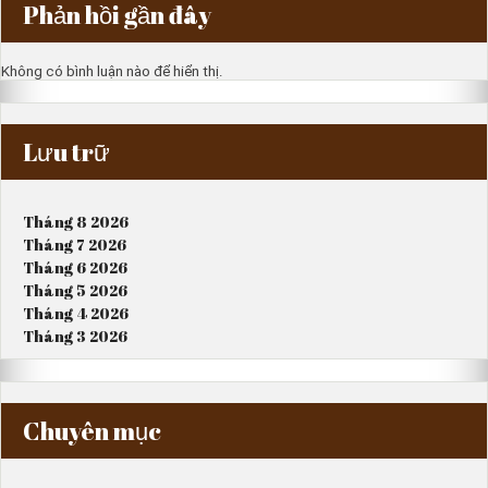
Phản hồi gần đây
Không có bình luận nào để hiển thị.
Lưu trữ
Tháng 8 2026
Tháng 7 2026
Tháng 6 2026
Tháng 5 2026
Tháng 4 2026
Tháng 3 2026
Chuyên mục