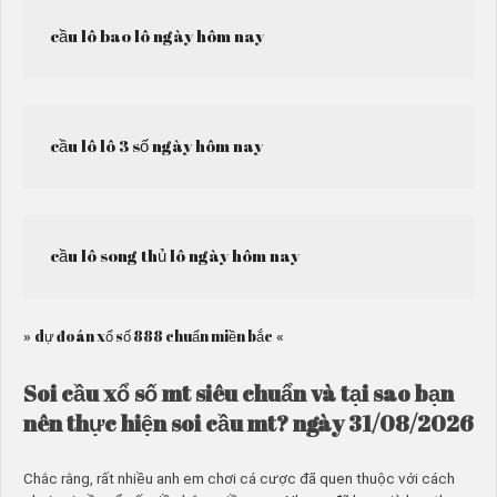
cầu lô bao lô ngày hôm nay
cầu lô lô 3 số ngày hôm nay
cầu lô song thủ lô ngày hôm nay
dự đoán xổ số 888 chuẩn miền bắc
»
«
Soi cầu xổ số mt siêu chuẩn và tại sao bạn
nên thực hiện soi cầu mt? ngày 31/08/2026
Chắc rằng, rất nhiều anh em chơi cá cược đã quen thuộc với cách