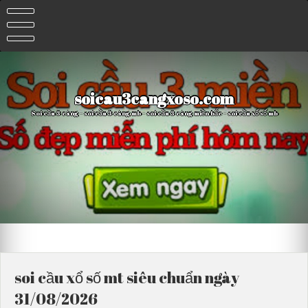
Skip
to
content
soicau3cangxoso.com
Soi cầu 3 càng – soi cầu 3 càng mb – soi cầu 3 càng miền bắc – soi cầu xổ số mb
soi cầu xổ số mt siêu chuẩn ngày
31/08/2026