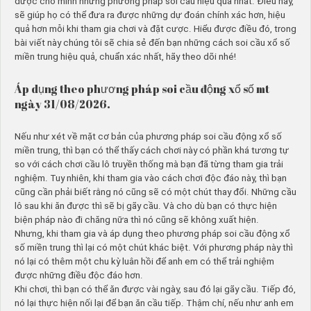
được cho mình những phương pháp soi cầu hiệu quả nhất. Điều này,
sẽ giúp họ có thể đưa ra được những dự đoán chính xác hơn, hiệu
quả hơn mỗi khi tham gia chơi và đặt cược. Hiểu được điều đó, trong
bài viết này chúng tôi sẽ chia sẻ đến bạn những cách soi cầu xổ số
miền trung hiệu quả, chuẩn xác nhất, hãy theo dõi nhé!
Áp dụng theo phương pháp soi cầu động xổ số mt
ngày 31/08/2026.
Nếu như xét về mặt cơ bản của phương pháp soi cầu động xổ số
miền trung, thì bạn có thể thấy cách chơi này có phần khá tương tự
so với cách chơi cầu lô truyền thống mà bạn đã từng tham gia trải
nghiệm. Tuy nhiên, khi tham gia vào cách chơi độc đáo này, thì bạn
cũng cần phải biết rằng nó cũng sẽ có một chút thay đổi. Những cầu
lô sau khi ăn được thì sẽ bị gãy cầu. Và cho dù bạn có thực hiện
biện pháp nào đi chăng nữa thì nó cũng sẽ không xuất hiện.
Nhưng, khi tham gia và áp dụng theo phương pháp soi cầu động xổ
số miền trung thì lại có một chút khác biệt. Với phương pháp này thì
nó lại có thêm một chu kỳ luân hồi để anh em có thể trải nghiệm
được những điều độc đáo hơn.
Khi chơi, thì bạn có thể ăn được vài ngày, sau đó lại gãy cầu. Tiếp đó,
nó lại thực hiện nối lại để bạn ăn cầu tiếp. Thậm chí, nếu như anh em