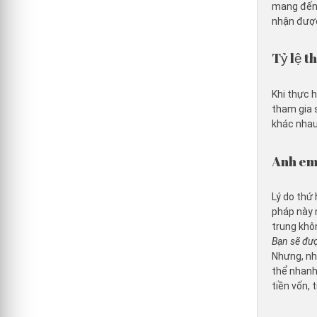
mang đến c
nhận được
Tỷ lệ t
Khi thực 
tham gia 
khác nhau
Anh em
Lý do thứ
pháp này 
trung khôn
Bạn sẽ đượ
Nhưng, nh
thể nhanh
tiền vốn,