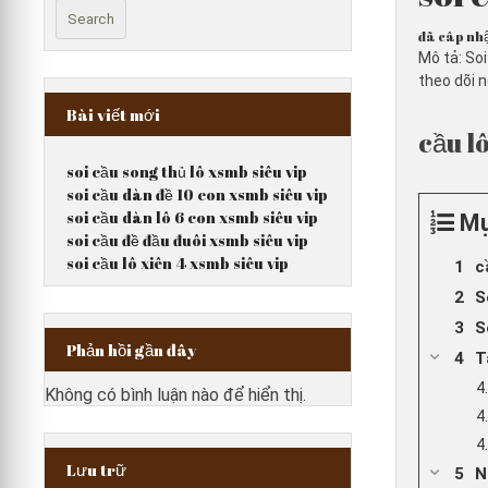
Search
đã câp nh
Mô tả: So
theo dõi 
Bài viết mới
cầu l
soi cầu song thủ lô xsmb siêu vip
soi cầu dàn đề 10 con xsmb siêu vip
soi cầu dàn lô 6 con xsmb siêu vip
Mụ
soi cầu đề đầu đuôi xsmb siêu vip
soi cầu lô xiên 4 xsmb siêu vip
c
S
S
Phản hồi gần đây
T
Không có bình luận nào để hiển thị.
Lưu trữ
N