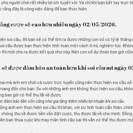
ho người chơi rất nhiều lợi ích tuyệt vời. Và chỉ khi bạn bắt tay trực 
 rằng đây là công việc đáng để bạn thực hiện.
hắng cược sẽ cao hơn nhiều ngày 02/05/2026.
hiện soi cầu, thì bạn sẽ có thể tìm ra được những con số có tỷ lệ thắn
soi cầu được bạn thực hiện tính toán một cách tỉ mỉ, nghiêm túc. Khô
 thì mới cho ra được kết quả như này. Nên con số dự đoán bao giờ cũng
 sẽ được đảm bảo an toàn hơn khi soi cầu mt ngày 
 hai mà anh em chơi cá cược trực tuyến cũng nên thực hiện soi cầu xổ
mang đến cho bạn. So với những anh em không thực hiện soi cầu, không 
g bao giờ có thể thu lãi về được.
c đảm bảo tiền vốn cũng như gia tăng thêm nhiều lợi nhuận khi soi cầu.
ững anh em thực hiện soi cầu thì khác, với sự tính toán cẩn thận, chín
 chóng thu về được tiền vốn đặt cược, thu được lãi về cho mình. Đồng t
 tiền bạn thua cuộc khi may mắn tính cầu sai thì vẫn có thể thu được m