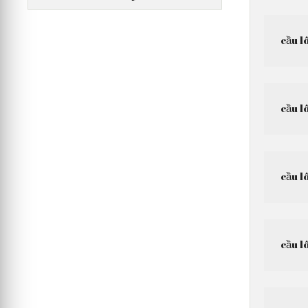
cầu l
cầu l
cầu l
cầu l