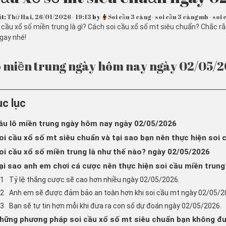
ật:
Thứ Hai, 26/01/2026 - 19:13
by
Soi cầu 3 càng - soi cầu 3 càng mb - soi
i cầu xổ số miền trung là gì? Cách soi cầu xổ số mt siêu chuẩn? Chắc 
ngay nhé!
ô miền trung ngày hôm nay ngày 02/05/
c lục
ầu lô miền trung ngày hôm nay ngày 02/05/2026
oi cầu xổ số mt siêu chuẩn và tại sao bạn nên thực hiện soi
oi cầu xổ số miền trung là như thế nào? ngày 02/05/2026
ại sao anh em chơi cá cược nên thực hiện soi cầu miền trun
Tỷ lệ thắng cược sẽ cao hơn nhiều ngày 02/05/2026.
Anh em sẽ được đảm bảo an toàn hơn khi soi cầu mt ngày 02/05/2
Bạn sẽ tự tin hơn mỗi khi đưa ra con số dự đoán ngày 02/05/2026.
hững phương pháp soi cầu xổ số mt siêu chuẩn bạn không đư