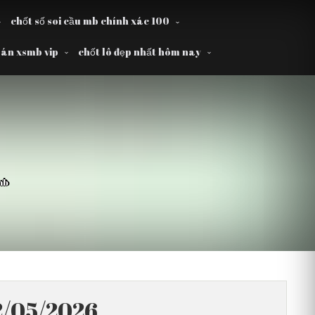
chốt số soi cầu mb chính xác 100
oán xsmb vip
chốt lô đẹp nhất hôm nay
mb
02/05/2026