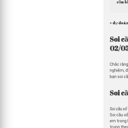
cầu l
dự đoán
»
Soi c
02/0
Chắc rằng
nghiệm, đ
bạn soi c
Soi c
Soi cầu xổ
Soi cầu x
em trong 
trung theo