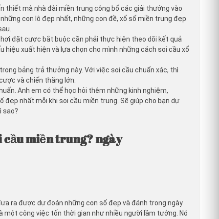
ến thiết mà nhà đài miền trung công bố các giải thưởng vào
 những con lô đẹp nhất, những con đề, xổ số miền trung đẹp
sau.
 chơi đặt cược bắt buộc cần phải thực hiện theo dõi kết quả
u hiệu xuất hiện và lựa chọn cho mình những cách soi cầu xổ
rong bảng trả thưởng này. Với việc soi cầu chuẩn xác, thì
cược và chiến thắng lớn.
 chuẩn. Anh em có thể học hỏi thêm những kinh nghiệm,
 đẹp nhất mỗi khi soi cầu miền trung. Sẽ giúp cho bạn dự
ì sao?
i cầu miền trung? ngày
hể đưa ra được dự đoán những con số đẹp và đánh trong ngày
là một công việc tốn thời gian như nhiều người lầm tưởng. Nó