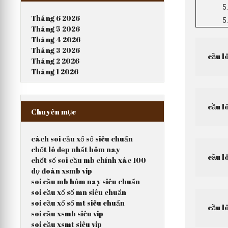
Tháng 6 2026
Tháng 5 2026
Tháng 4 2026
Tháng 3 2026
cầu l
Tháng 2 2026
Tháng 1 2026
cầu l
Chuyên mục
cách soi cầu xổ số siêu chuẩn
chốt lô đẹp nhất hôm nay
cầu l
chốt số soi cầu mb chính xác 100
dự đoán xsmb vip
soi cầu mb hôm nay siêu chuẩn
soi cầu xổ số mn siêu chuẩn
soi cầu xổ số mt siêu chuẩn
cầu l
soi cầu xsmb siêu vip
soi cầu xsmt siêu vip