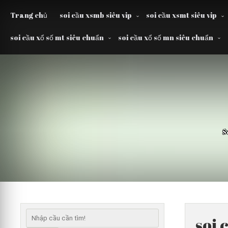
Skip
Trang chủ
soi cầu xsmb siêu vip
soi cầu xsmt siêu vip
to
content
soi cầu xổ số mt siêu chuẩn
soi cầu xổ số mn siêu chuẩn
S
soi 