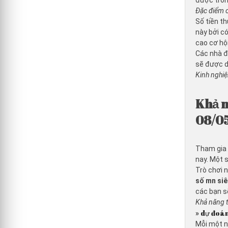
Đặc điểm c
Số tiền th
này bởi c
cao cơ hộ
Các nhà đ
sẽ được d
Kinh nghi
Khả n
08/0
Tham gia 
nay. Một s
Trò chơi 
số mn si
các bạn sẽ
Khả năng t
dự đoá
»
Mỗi một n