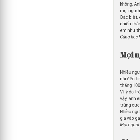
không. An
mọi người
Đặc biệt,
chiến thắ
em như th
Cùng học 
Mọi n
Nhiều ngư
nói đến tí
thắng 100
Vì lý do t
vậy, anh 
trúng cực
Nhiều ngư
gia vào ga
Mọi người 