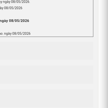
ay ngày 08/05/2026.
gày 08/05/2026
. ngày 08/05/2026
ao. ngày 08/05/2026