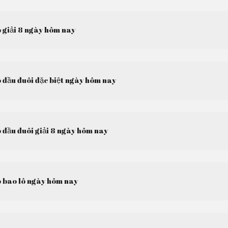
ô giải 8 ngày hôm nay
ô đầu đuôi đặc biệt ngày hôm nay
ô đầu đuôi giải 8 ngày hôm nay
ô bao lô ngày hôm nay