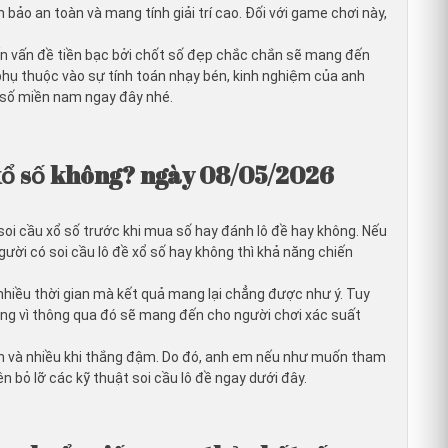
bảo an toàn và mang tính giải trí cao. Đối với game chơi này,
ến vấn đề tiền bạc bởi chốt số đẹp chắc chắn sẽ mang đến
 phụ thuộc vào sự tính toán nhạy bén, kinh nghiệm của anh
ổ số miền nam ngay đây nhé.
 xổ số không? ngày 08/05/2026
soi cầu xổ số trước khi mua số hay đánh lô đề hay không. Nếu
gười có soi cầu lô đề xổ số hay không thì khả năng chiến
t nhiều thời gian mà kết quả mang lại chẳng được như ý. Tuy
rọng vì thông qua đó sẽ mang đến cho người chơi xác suất
n và nhiều khi thắng đậm. Do đó, anh em nếu như muốn tham
 bỏ lỡ các kỹ thuật soi cầu lô đề ngay dưới đây.