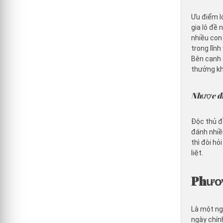
Ưu điểm l
gia lô đề 
nhiều con
trong lĩnh
Bên cạnh 
thưởng kh
Nhược đ
Độc thủ đ
đánh nhiều
thì đòi h
liệt.
Phươn
Là một ng
ngày chín