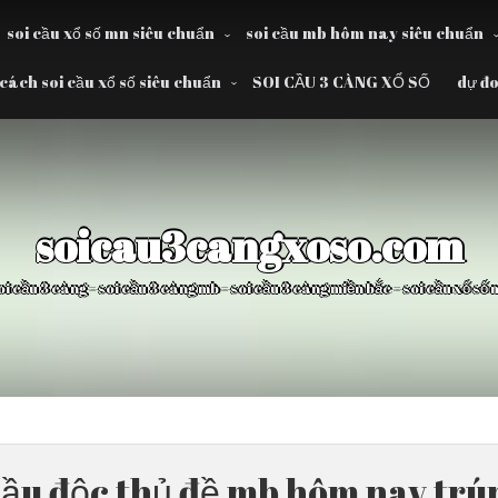
soi cầu xổ số mn siêu chuẩn
soi cầu mb hôm nay siêu chuẩn
cách soi cầu xổ số siêu chuẩn
SOI CẦU 3 CÀNG XỔ SỐ
dự đ
soicau3cangxoso.com
oi cầu 3 càng – soi cầu 3 càng mb – soi cầu 3 càng miền bắc – soi cầu xổ số 
cầu độc thủ đề mb hôm nay trú