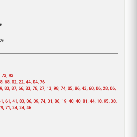
26
026
, 73, 93
58, 68, 02, 22, 44, 04, 76
9, 83, 87, 66, 83, 78, 27, 13, 98, 74, 05, 86, 43, 60, 06, 28, 06,
41, 61, 41, 83, 06, 09, 74, 01, 86, 19, 40, 40, 81, 44, 18, 95, 38,
79, 71, 24, 24, 46