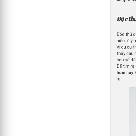
Độc thủ
Độc thủ đ
hiểu rõ ý
Ví dụ cụ 
thấy cầu 
con số đã
Để tìm ra
hôm nay
.
ra.