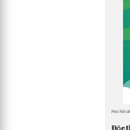
Học hỏi cá
Độc t