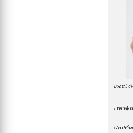
Độc thủ đề
Ưu và 
Ưu điểm