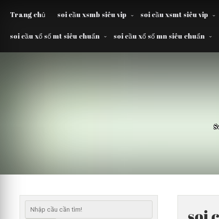
Skip
Trang chủ
soi cầu xsmb siêu vip
soi cầu xsmt siêu vip
to
content
soi cầu xổ số mt siêu chuẩn
soi cầu xổ số mn siêu chuẩn
S
soi 