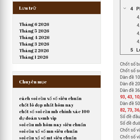
Lưu trữ
P
Tháng 6 2026
Tháng 5 2026
Tháng 4 2026
Tháng 3 2026
L
Tháng 2 2026
Tháng 1 2026
Chốt số b
Chốt số s
Dàn đề 10
Chuyên mục
Dàn đề 20
Dàn đề 36
93, 43, 10
cách soi cầu xổ số siêu chuẩn
Dàn đề 50
chốt lô đẹp nhất hôm nay
82, 73, 36,
chốt số soi cầu mb chính xác 100
Số đề đầu
dự đoán xsmb vip
Số đề đuô
soi cầu mb hôm nay siêu chuẩn
Chốt số ví
soi cầu xổ số mn siêu chuẩn
Chốt số ví
soi cầu xổ số mt siêu chuẩn