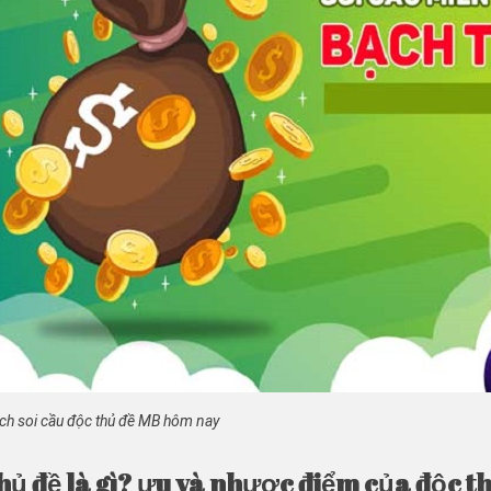
ch soi cầu độc thủ đề MB hôm nay
hủ đề là gì? ưu và nhược điểm của độc t