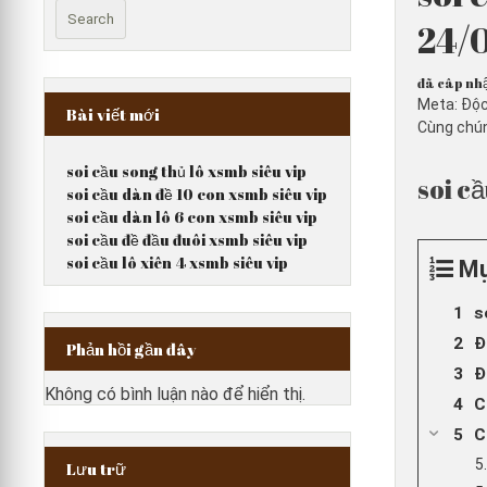
Search
24/
đã câp nh
Meta: Độc
Bài viết mới
Cùng chúng
soi cầu song thủ lô xsmb siêu vip
soi c
soi cầu dàn đề 10 con xsmb siêu vip
soi cầu dàn lô 6 con xsmb siêu vip
soi cầu đề đầu đuôi xsmb siêu vip
soi cầu lô xiên 4 xsmb siêu vip
Mụ
s
Đ
Phản hồi gần đây
Đ
Không có bình luận nào để hiển thị.
C
C
Lưu trữ