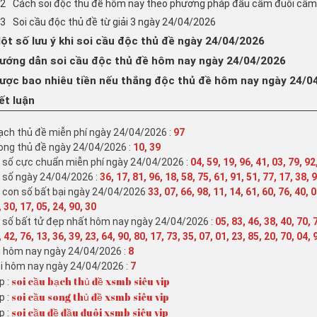
Cách soi độc thủ đề hôm nay theo phương pháp đầu câm đuôi câm
Soi cầu độc thủ đề từ giải 3 ngày 24/04/2026
ột số lưu ý khi soi cầu độc thủ đề ngày 24/04/2026
ướng dẫn soi cầu độc thủ đề hôm nay ngày 24/04/2026
ược bao nhiêu tiền nếu thắng độc thủ đề hôm nay ngày 24/0
ết luận
ạch thủ đề miễn phí ngày 24/04/2026 :
97
ong thủ đề ngày 24/04/2026 :
10, 39
 số cực chuẩn miễn phí ngày 24/04/2026 :
04, 59, 19, 96, 41, 03, 79, 92
 số ngày 24/04/2026 :
36, 17, 81, 96, 18, 58, 75, 61, 91, 51, 77, 17, 38, 
 con số bất bại ngày 24/04/2026
33, 07, 66, 98, 11, 14, 61, 60, 76, 40, 0
, 30, 17, 05, 24, 90, 30
 số bất tử đẹp nhất hôm nay ngày 24/04/2026 :
05, 83, 46, 38, 40, 70, 
 42, 76, 13, 36, 39, 23, 64, 90, 80, 17, 73, 35, 07, 01, 23, 85, 20, 70, 04, 
 hôm nay ngày 24/04/2026 :
8
i hôm nay ngày 24/04/2026 :
7
soi cầu bạch thủ đề xsmb siêu vip
p :
soi cầu song thủ đề xsmb siêu vip
p :
soi cầu đề đầu đuôi xsmb siêu vip
p :