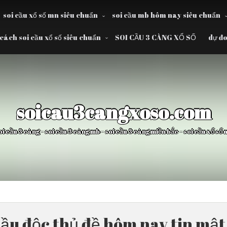
soi cầu xổ số mn siêu chuẩn
soi cầu mb hôm nay siêu chuẩn
cách soi cầu xổ số siêu chuẩn
SOI CẦU 3 CÀNG XỔ SỐ
dự đ
soicau3cangxoso.com
oi cầu 3 càng – soi cầu 3 càng mb – soi cầu 3 càng miền bắc – soi cầu xổ số 
cầu độc thủ đề hôm nay tin mậ