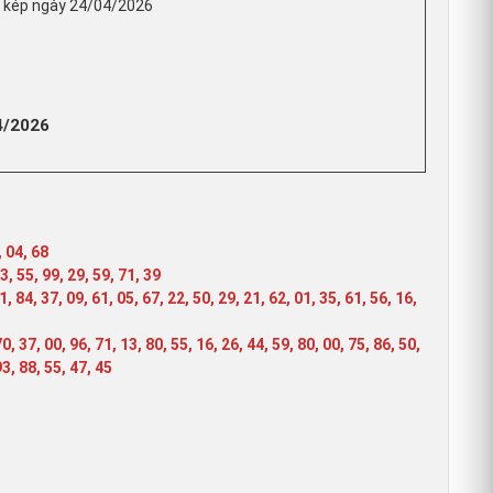
 kép ngày 24/04/2026
4/2026
, 04, 68
93, 55, 99, 29, 59, 71, 39
1, 84, 37, 09, 61, 05, 67, 22, 50, 29, 21, 62, 01, 35, 61, 56, 16,
70, 37, 00, 96, 71, 13, 80, 55, 16, 26, 44, 59, 80, 00, 75, 86, 50,
93, 88, 55, 47, 45