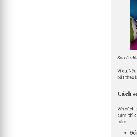
Soi cầu độ
Ví dụ: Nếu
bắt theo 
Cách s
Với cách c
câm thì c
câm.
Đối