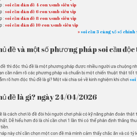
soi cầu dàn đề 4 con xsmb siêu vip
p :
soi cầu dàn đề 6 con xsmb siêu vip
p :
soi cầu dàn đề 8 con xsmb siêu vip
p :
soi cầu dàn đề 10 con xsmb siêu vip
p :
soi cầu 3 càng xổ số chính
»
hủ đề và một số phương pháp soi cầu độ
ô đề thì độc thủ đề là một phương pháp được nhiều người ưa chuộng nh
bạn cần nắm rõ các phương pháp và chuẩn bị một chiến thuật thật tốt th
soi
ẵm rõ hơn độc thủ đề là gì? Một vài chia sẻ về kinh nghiệm khi chơi
hủ đề là gì? ngày 24/04/2026
 là cách chơi lô đề đòi hỏi người chơi phải có kỹ năng phán đoán thật 
hất. Dễ hiểu hơn đó là chỉ cần chơi 1 lần thì có thể phân định thắng t
tiền.
áp này chỉ cần chọn một con đề mà mình cảm thấy chắc ăn và có tỷ lệ t