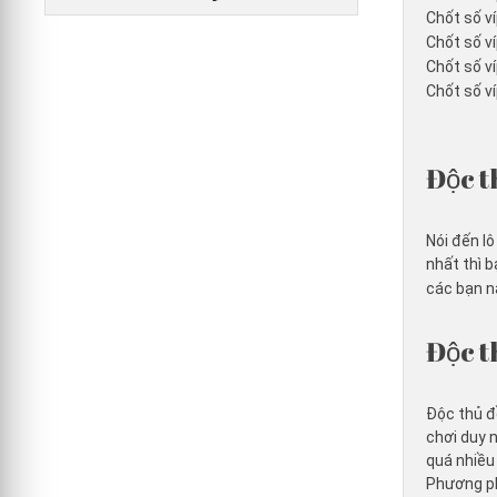
Chốt số ví
Chốt số ví
Chốt số ví
Chốt số ví
Độc t
Nói đến l
nhất thì 
các bạn n
Độc t
Độc thủ đề
chơi duy n
quá nhiều 
Phương ph