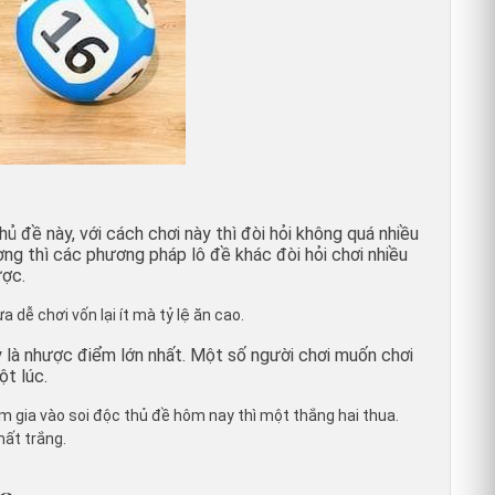
 đề này, với cách chơi này thì đòi hỏi không quá nhiều
ờng thì các phương pháp lô đề khác đòi hỏi chơi nhiều
ược.
dễ chơi vốn lại ít mà tỷ lệ ăn cao.
y là nhược điểm lớn nhất. Một số người chơi muốn chơi
t lúc.
m gia vào soi độc thủ đề hôm nay thì một thắng hai thua.
mất trắng.