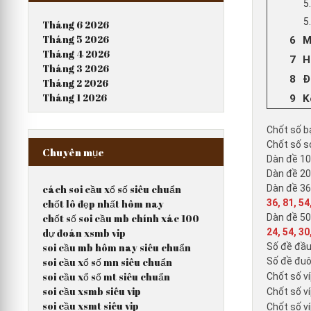
Tháng 6 2026
Tháng 5 2026
M
Tháng 4 2026
H
Tháng 3 2026
Đ
Tháng 2 2026
Tháng 1 2026
K
Chốt số b
Chốt số s
Chuyên mục
Dàn đề 10
Dàn đề 20
cách soi cầu xổ số siêu chuẩn
Dàn đề 36
chốt lô đẹp nhất hôm nay
36, 81, 54
chốt số soi cầu mb chính xác 100
Dàn đề 50
dự đoán xsmb vip
24, 54, 30,
soi cầu mb hôm nay siêu chuẩn
Số đề đầu
soi cầu xổ số mn siêu chuẩn
Số đề đuô
soi cầu xổ số mt siêu chuẩn
Chốt số ví
soi cầu xsmb siêu vip
Chốt số ví
soi cầu xsmt siêu vip
Chốt số ví