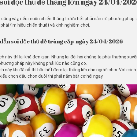
soi độc thủ đề thắng lớn ngày 24/04/20
gì cũng vậy, nếu muốn chiến thắng trước hết phải nắm rõ phương pháp c
 phải tìm hiểu chiến thuật và kinh nghiệm chơi.
dẫn soi độc thủ đề trùng cặp ngày 24/04/2026
ách này thì lại khá đơn giản. Nhưng lại đòi hỏi chúng ta phải thường x
phương pháp này không phải lúc nào cũng có.
 này khi đã nổ thì hầu hết đem lại thắng lớn cho người chơi. Với cách n
kiểu chọn đầu chọn đuôi thì phải nắm bắt cơ hội ngay.