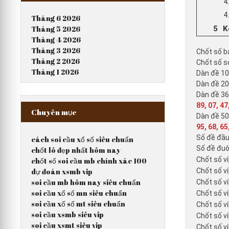
Tháng 6 2026
Tháng 5 2026
K
Tháng 4 2026
Tháng 3 2026
Chốt số b
Tháng 2 2026
Chốt số s
Tháng 1 2026
Dàn đề 10
Dàn đề 20
Dàn đề 36
89, 07, 47
Chuyên mục
Dàn đề 50
95, 68, 65,
Số đề đầu
cách soi cầu xổ số siêu chuẩn
Số đề đuô
chốt lô đẹp nhất hôm nay
Chốt số ví
chốt số soi cầu mb chính xác 100
dự đoán xsmb vip
Chốt số ví
soi cầu mb hôm nay siêu chuẩn
Chốt số ví
soi cầu xổ số mn siêu chuẩn
Chốt số ví
soi cầu xổ số mt siêu chuẩn
Chốt số ví
soi cầu xsmb siêu vip
Chốt số ví
soi cầu xsmt siêu vip
Chốt số ví