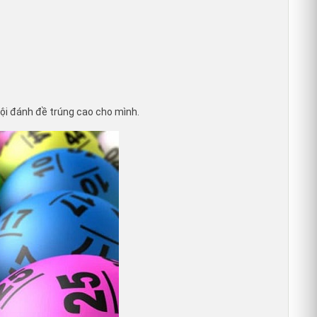
ội đánh đề trúng cao cho mình.