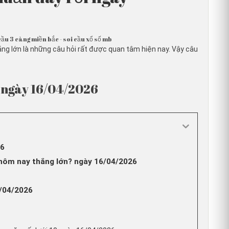
 cầu 3 càng miền bắc - soi cầu xổ số mb
ắng lớn là những câu hỏi rất được quan tâm hiện nay. Vậy câu
í ngày 16/04/2026
26
ử hôm nay thắng lớn? ngày 16/04/2026
6/04/2026