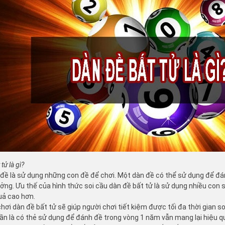
tử là gì?
đề là sử dụng những con đề để chơi. Một dàn đề có thể sử dụng để đá
ởng. Ưu thế của hình thức soi cầu dàn đề bất tử là sử dụng nhiều con s
quả cao hơn.
chơi dàn đề bất tử sẽ giúp người chơi tiết kiệm được tối đa thời gian soi
 lần là có thẻ sử dụng để đánh đề trong vòng 1 năm vẫn mang lại hiệu q