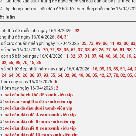
Gia tăng xác suất trúng đề bằng cách soi cầu dàn đề bất tử theo t
Áp dụng cách soi cầu dàn đề bất tử theo tổng chẵn ngày 16/04/20
ết luận
ạch thủ đề miễn phí ngày 16/04/2026 :
92
ong thủ đề ngày 16/04/2026 :
84, 31
 số cực chuẩn miễn phí ngày 16/04/2026 :
35, 73, 99, 06, 11, 92, 00, 83
 số ngày 16/04/2026 :
70, 72, 93, 36, 62, 37, 38, 49, 26, 77, 56, 81, 98, 
 con số bất bại ngày 16/04/2026
11, 32, 67, 01, 87, 44, 46, 68, 30, 19, 2
, 02, 55, 98, 70, 18, 38
 số bất tử đẹp nhất hôm nay ngày 16/04/2026 :
16, 09, 13, 85, 51, 44, 
 24, 64, 30, 26, 86, 87, 93, 55, 64, 02, 90, 49, 06, 05, 42, 27, 70, 02, 85, 
 hôm nay ngày 16/04/2026 :
5
i hôm nay ngày 16/04/2026 :
2
soi cầu bạch thủ đề xsmb siêu vip
p :
soi cầu song thủ đề xsmb siêu vip
p :
soi cầu đề đầu đuôi xsmb siêu vip
p :
soi cầu dàn đề 4 con xsmb siêu vip
p :
soi cầu dàn đề 6 con xsmb siêu vip
p :
soi cầu dàn đề 8 con xsmb siêu vip
p :
soi cầu dàn đề 10 con xsmb siêu vip
p :