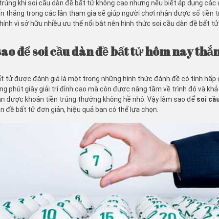
trúng khi soi cầu dàn đề bất tử không cao nhưng nếu biết áp dụng các c
n thắng trong các lần tham gia sẽ giúp người chơi nhận được số tiền tr
ính vì sở hữu nhiều ưu thế nổi bật nên hình thức soi cầu dàn đề bất tử
ao để soi cầu dàn đề bất tử hôm nay th
ất tử được đánh giá là một trong những hình thức đánh đề có tính hấp 
g phút giây giải trí đỉnh cao mà còn được nâng tầm về trình độ và khả
ận được khoản tiền trúng thưởng không hề nhỏ. Vậy làm sao để
soi cầ
n đề bất tử đơn giản, hiệu quả bạn có thể lựa chọn.