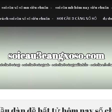
soi cầu xổ số mn siêu chuẩn
soi cầu mb hôm nay siêu chuẩn
cách soi cầu xổ số siêu chuẩn
SOI CẦU 3 CÀNG XỔ SỐ
dự đ
soicau3cangxoso.com
oi cầu 3 càng – soi cầu 3 càng mb – soi cầu 3 càng miền bắc – soi cầu xổ số 
cầu dàn đề bất tử hôm nay số c