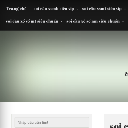
Skip
Trang chủ
soi cầu xsmb siêu vip
soi cầu xsmt siêu vip
to
content
soi cầu xổ số mt siêu chuẩn
soi cầu xổ số mn siêu chuẩn
S
soi 