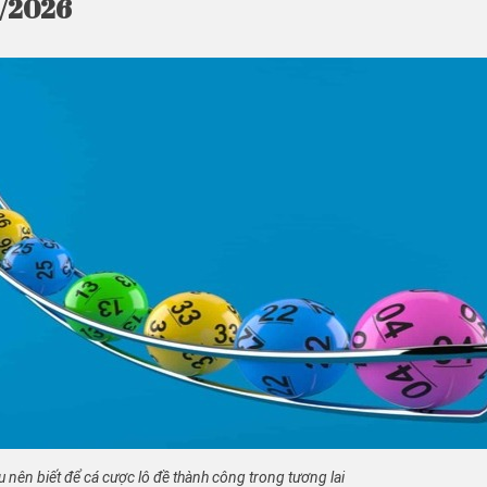
8/2026
 nên biết để cá cược lô đề thành công trong tương lai