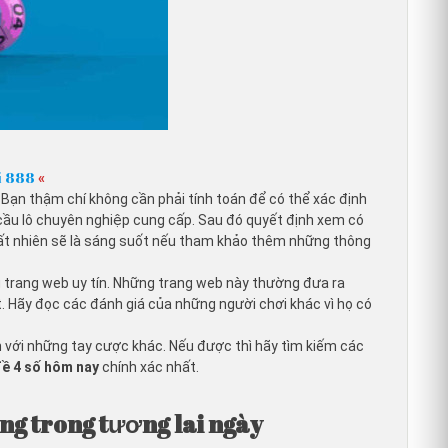
hí 888
«
 Bạn thậm chí không cần phải tính toán để có thể xác định
 cầu lô chuyên nghiệp cung cấp. Sau đó quyết định xem có
tất nhiên sẽ là sáng suốt nếu tham khảo thêm những thông
 trang web uy tín. Những trang web này thường đưa ra
t. Hãy đọc các đánh giá của những người chơi khác vì họ có
ận với những tay cược khác. Nếu được thì hãy tìm kiếm các
đề 4 số hôm nay
chính xác nhất.
ông trong tương lai ngày