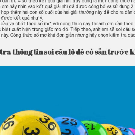
 dàn đề 4 số theo kết quả giải nhì: đây cũng là một công thức h
 em hãy nhìn vào kết quả giải nhì đã được công bố và sử dụng 2 
 hợp thêm hai con số cuối của hai giải thưởng này để cho ra dàn
 được kết quả như ý.
 cầu và chốt theo số mơ: với công thức này thì anh em cần theo
 biệt xuất hiện trong giấc mơ đó. Tiếp theo, anh em sẽ soi cầu 
 này. Công thức số mơ khá đơn giản nhưng hãy chọn kiểm tra các
tra thông tin soi cầu lô đề có sẵn trước