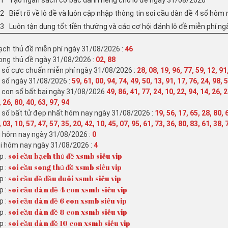
Tạo ngân sách cờ bạc dành riêng cho lô đề ngày 31/08/2026
Biết rõ về lô đề và luôn cập nhập thông tin soi cầu dàn đề 4 số hô
Luôn tận dụng tốt tiền thưởng và các cơ hội đánh lô đề miễn phí n
ạch thủ đề miễn phí ngày 31/08/2026 :
46
ong thủ đề ngày 31/08/2026 :
02, 88
 số cực chuẩn miễn phí ngày 31/08/2026 :
28, 08, 19, 96, 77, 59, 12, 91
 số ngày 31/08/2026 :
59, 61, 00, 94, 74, 49, 50, 13, 91, 17, 76, 24, 98, 
 con số bất bại ngày 31/08/2026
49, 86, 41, 77, 24, 10, 22, 94, 14, 26, 2
, 26, 80, 40, 63, 97, 94
 số bất tử đẹp nhất hôm nay ngày 31/08/2026 :
19, 56, 17, 65, 28, 80, 
 03, 10, 57, 47, 57, 35, 20, 42, 10, 45, 07, 95, 61, 73, 36, 80, 83, 61, 38, 
 hôm nay ngày 31/08/2026 :
0
i hôm nay ngày 31/08/2026 :
4
soi cầu bạch thủ đề xsmb siêu vip
p :
soi cầu song thủ đề xsmb siêu vip
p :
soi cầu đề đầu đuôi xsmb siêu vip
p :
soi cầu dàn đề 4 con xsmb siêu vip
p :
soi cầu dàn đề 6 con xsmb siêu vip
p :
soi cầu dàn đề 8 con xsmb siêu vip
p :
soi cầu dàn đề 10 con xsmb siêu vip
p :