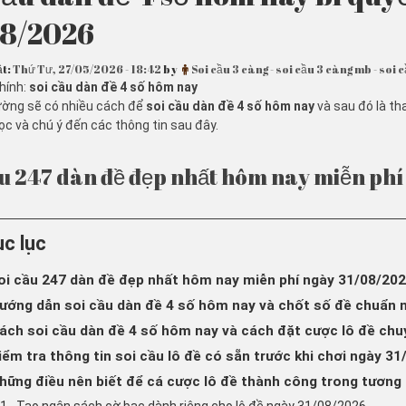
08/2026
ật:
Thứ Tư, 27/05/2026 - 18:42
by
Soi cầu 3 càng - soi cầu 3 càng mb - soi 
hính:
soi cầu dàn đề 4 số hôm nay
ường sẽ có nhiều cách để
soi cầu dàn đề 4 số hôm nay
và sau đó là th
ọc và chú ý đến các thông tin sau đây.
ầu 247 dàn đề đẹp nhất hôm nay miễn ph
c lục
oi cầu 247 dàn đề đẹp nhất hôm nay miễn phí ngày 31/08/20
ướng dẫn soi cầu dàn đề 4 số hôm nay và chốt số đề chuẩn 
ách soi cầu dàn đề 4 số hôm nay và cách đặt cược lô đề ch
iểm tra thông tin soi cầu lô đề có sẵn trước khi chơi ngày 3
hững điều nên biết để cá cược lô đề thành công trong tương 