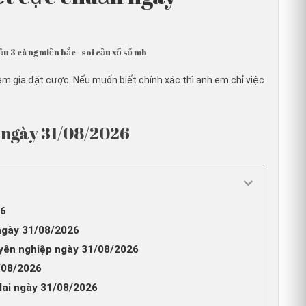
cầu 3 càng miền bắc - soi cầu xổ số mb
am gia đặt cược. Nếu muốn biết chính xác thì anh em chỉ việc
í ngày 31/08/2026
26
ngày 31/08/2026
uyên nghiệp ngày 31/08/2026
1/08/2026
lai ngày 31/08/2026