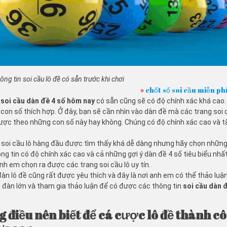
ông tin soi cầu lô đề có sẵn trước khi chơi
chốt số soi cầu miễn p
»
n
soi cầu dàn đề 4 số hôm nay
có sẵn cũng sẽ có độ chính xác khá cao.
con số thích hợp. Ở đây, bạn sẽ cần nhìn vào dàn đề mà các trang soi
ược theo những con số này hay không. Chúng có độ chính xác cao và 
 soi cầu lô hàng đầu được tìm thấy khá dễ dàng nhưng hãy chọn những
ng tin có độ chính xác cao và cả những gợi ý dàn đề 4 số tiêu biểu nhấ
nh em chọn ra được các trang soi cầu lô uy tín.
đàn lô đề cũng rất được yêu thích và đây là nơi anh em có thể thảo lu
n đàn lớn và tham gia thảo luận để có được các thông tin
soi cầu dàn 
 điều nên biết để cá cược lô đề thành c