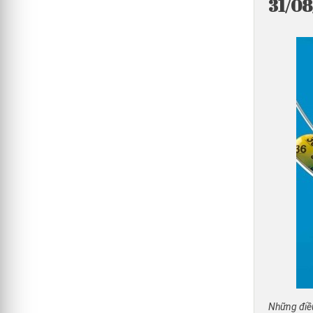
31/0
Những điều