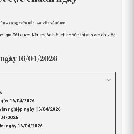
 cầu 3 càng miền bắc - soi cầu xổ số mb
am gia đặt cược. Nếu muốn biết chính xác thì anh em chỉ việc
í ngày 16/04/2026
26
ngày 16/04/2026
uyên nghiệp ngày 16/04/2026
6/04/2026
lai ngày 16/04/2026