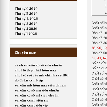
Tháng 6 2026
Tháng 5 2026
Tháng 4 2026
Chốt số b
Tháng 3 2026
Chốt số s
Tháng 2 2026
Dàn đề 10
Tháng 1 2026
Dàn đề 20
Dàn đề 36
83, 90, 19
Chuyên mục
Dàn đề 50
51, 31, 42,
Số đề đầu
cách soi cầu xổ số siêu chuẩn
Số đề đuô
chốt lô đẹp nhất hôm nay
Chốt số ví
chốt số soi cầu mb chính xác 100
Chốt số ví
dự đoán xsmb vip
Chốt số ví
soi cầu mb hôm nay siêu chuẩn
Chốt số ví
soi cầu xổ số mn siêu chuẩn
Chốt số ví
soi cầu xổ số mt siêu chuẩn
Chốt số ví
soi cầu xsmb siêu vip
soi cầu xsmt siêu vip
Chốt số ví