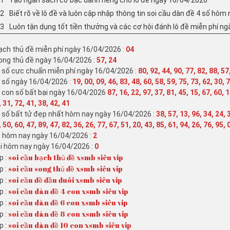
Tạo ngân sách cờ bạc dành riêng cho lô đề ngày 16/04/2026
Biết rõ về lô đề và luôn cập nhập thông tin soi cầu dàn đề 4 số hô
Luôn tận dụng tốt tiền thưởng và các cơ hội đánh lô đề miễn phí n
ạch thủ đề miễn phí ngày 16/04/2026 :
04
ong thủ đề ngày 16/04/2026 :
57, 24
 số cực chuẩn miễn phí ngày 16/04/2026 :
80, 92, 44, 90, 77, 82, 88, 57
 số ngày 16/04/2026 :
19, 00, 09, 46, 83, 48, 60, 58, 59, 75, 73, 62, 30, 
 con số bất bại ngày 16/04/2026
87, 16, 22, 97, 37, 81, 45, 15, 67, 60, 1
, 31, 72, 41, 38, 42, 41
 số bất tử đẹp nhất hôm nay ngày 16/04/2026 :
38, 57, 13, 96, 34, 24, 
 50, 60, 47, 89, 47, 82, 36, 26, 77, 67, 51, 20, 43, 85, 61, 94, 26, 76, 95, 
 hôm nay ngày 16/04/2026 :
2
i hôm nay ngày 16/04/2026 :
0
soi cầu bạch thủ đề xsmb siêu vip
p :
soi cầu song thủ đề xsmb siêu vip
p :
soi cầu đề đầu đuôi xsmb siêu vip
p :
soi cầu dàn đề 4 con xsmb siêu vip
p :
soi cầu dàn đề 6 con xsmb siêu vip
p :
soi cầu dàn đề 8 con xsmb siêu vip
p :
soi cầu dàn đề 10 con xsmb siêu vip
p :