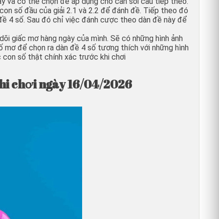
ay và có thể chọn để áp dụng cho cần soi cầu tiếp theo.
con số đầu của giải 2.1 và 2.2 để đánh đề. Tiếp theo đó
 đề 4 số. Sau đó chỉ việc đánh cược theo dàn đề này để
 dõi giấc mơ hàng ngày của mình. Sẽ có những hình ảnh
số mơ để chọn ra dàn đề 4 số tương thích với những hình
 con số thật chính xác trước khi chơi
 khi chơi ngày 16/04/2026