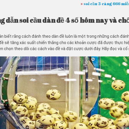
soi cầu 3 càng 666 miễ
»
 dẫn soi cầu dàn đề 4 số hôm nay và ch
n biết rằng cách đánh theo dàn đề luôn là một trong những cách đánh
đề sẽ tăng xác suất chiến thắng cho các khoản cược đã được thực h
n chọn theo dõi các cách vào đề và đặt cược dưới đây. Hãy đọc và cố