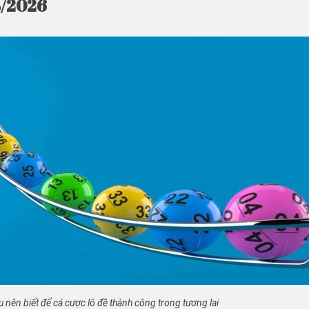
4/2026
 nên biết để cá cược lô đề thành công trong tương lai