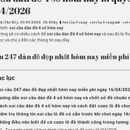
04/2026
ật:
Thứ Bảy, 10/01/2026 - 18:46
by
Soi cầu 3 càng - soi cầu 3 càng mb - soi
hính:
soi cầu dàn đề 4 số hôm nay
ường sẽ có nhiều cách để
soi cầu dàn đề 4 số hôm nay
và sau đó là th
ọc và chú ý đến các thông tin sau đây.
ầu 247 dàn đề đẹp nhất hôm nay miễn ph
c lục
oi cầu 247 dàn đề đẹp nhất hôm nay miễn phí ngày 16/04/20
ướng dẫn soi cầu dàn đề 4 số hôm nay và chốt số đề chuẩn 
ách soi cầu dàn đề 4 số hôm nay và cách đặt cược lô đề ch
iểm tra thông tin soi cầu lô đề có sẵn trước khi chơi ngày 1
hững điều nên biết để cá cược lô đề thành công trong tương 