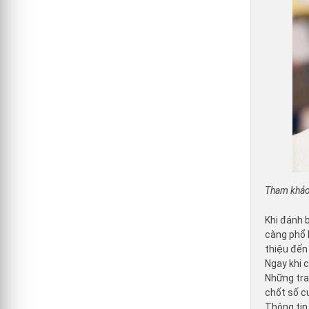
Tham khảo 
Khi đánh 
càng phổ 
thiệu đến
Ngay khi 
Những tran
chốt số c
Thông tin 