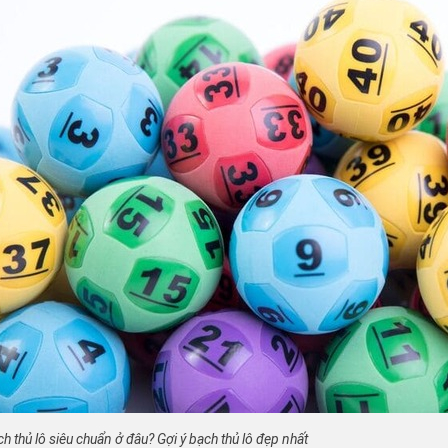
ch thủ lô siêu chuẩn ở đâu? Gợi ý bạch thủ lô đẹp nhất