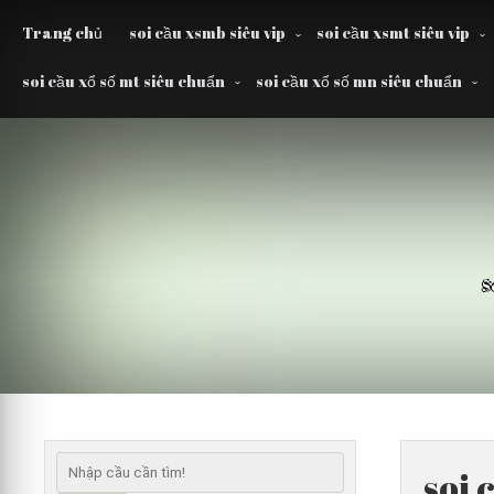
Skip
Trang chủ
soi cầu xsmb siêu vip
soi cầu xsmt siêu vip
to
content
soi cầu xổ số mt siêu chuẩn
soi cầu xổ số mn siêu chuẩn
S
soi 