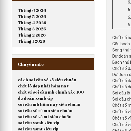
Tháng 6 2026
Tháng 5 2026
Tháng 4 2026
Tháng 3 2026
Tháng 2 2026
Chốt số b
Tháng 1 2026
Cầu bạch 
Song thủ 
Dự đoán s
Bạch thủ 
Chuyên mục
Chốt số d
Dự đoán d
cách soi cầu xổ số siêu chuẩn
Chốt số d
chốt lô đẹp nhất hôm nay
Chốt số d
chốt số soi cầu mb chính xác 100
Soi cầu l
dự đoán xsmb vip
Soi cầu c
soi cầu mb hôm nay siêu chuẩn
Chốt số m
soi cầu xổ số mn siêu chuẩn
Chốt số ví
soi cầu xổ số mt siêu chuẩn
Chốt số ví
soi cầu xsmb siêu vip
Chốt số ví
soi cầu xsmt siêu vip