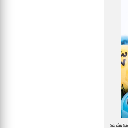
Soi cầu bạ