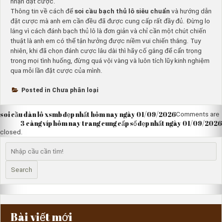
nhận đặt cược.
Thông tin về cách để
soi cầu bạch thủ lô siêu chuẩn
và hướng dẫn
đặt cược mà anh em cần đều đã được cung cấp rất đầy đủ. Đừng lo
lắng vì cách đánh bạch thủ lô là đơn giản và chỉ cần một chút chiến
thuật là anh em có thể tận hưởng được niềm vui chiến thắng. Tuy
nhiên, khi đã chọn đánh cược lâu dài thì hãy cố gắng để cẩn trọng
trong mọi tình huống, đừng quá vội vàng và luôn tích lũy kinh nghiệm
qua mỗi lần đặt cược của mình.
Posted in Chưa phân loại
Điều
soi cầu dàn lô xsmb đẹp nhất hôm nay ngày 01/09/2026
Comments are
3 càng víp hôm nay trang cung cấp số đẹp nhất ngày 01/09/2026
hướng
closed.
bài
viết
Search
Bài viết mới