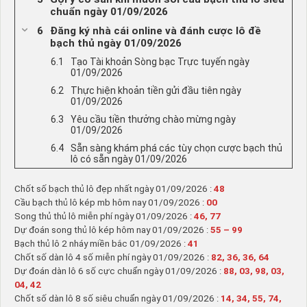
chuẩn ngày 01/09/2026
Đăng ký nhà cái online và đánh cược lô đề
bạch thủ ngày 01/09/2026
Tạo Tài khoản Sòng bạc Trực tuyến ngày
01/09/2026
Thực hiện khoản tiền gửi đầu tiên ngày
01/09/2026
Yêu cầu tiền thưởng chào mừng ngày
01/09/2026
Sẵn sàng khám phá các tùy chọn cược bạch thủ
lô có sẵn ngày 01/09/2026
Chốt số bạch thủ lô đẹp nhất ngày 01/09/2026 :
48
Cầu bạch thủ lô kép mb hôm nay 01/09/2026 :
00
Song thủ thủ lô miễn phí ngày 01/09/2026 :
46, 77
Dự đoán song thủ lô kép hôm nay 01/09/2026 :
55 – 99
Bạch thủ lô 2 nháy miền bắc 01/09/2026 :
41
Chốt số dàn lô 4 số miễn phí ngày 01/09/2026 :
82, 36, 36, 64
Dự đoán dàn lô 6 số cực chuẩn ngày 01/09/2026 :
88, 03, 98, 03,
04, 42
Chốt số dàn lô 8 số siêu chuẩn ngày 01/09/2026 :
14, 34, 55, 74,