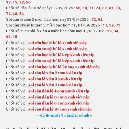
97, 15, 22, 56
Chốt số dàn lô 10 số ngày 01/09/2026 :
56, 58, 71, 73, 87, 41, 93,
72, 48, 54
Soi cầu lô xiên 2 miền bắc hôm nay 01/09/2026 :
72, 52
Soi cầu chuẩn lô xiên 3 miền bắc hôm nay 01/09/2026 :
47, 52, 71
Chốt số miễn phí lô xiên 4 miền bắc hôm nay 01/09/2026 :
98, 34,
83, 15
soi cầu bạch thủ lô xsmb siêu vip
Chốt số víp :
soi cầu song thủ lô xsmb siêu vip
Chốt số víp :
soi cầu bạch thủ lô kép xsmb siêu vip
Chốt số víp :
soi cầu song thủ lô kép xsmb siêu vip
Chốt số víp :
soi cầu bạch thủ lô 2 nháy xsmb siêu vip
Chốt số víp :
soi cầu lô xiên 2 xsmb siêu vip
Chốt số víp :
soi cầu lô xiên 3 xsmb siêu vip
Chốt số víp :
soi cầu lô xiên 4 xsmb siêu vip
Chốt số víp :
soi cầu dàn lô 4 con xsmb siêu vip
Chốt số víp :
soi cầu dàn lô 6 con xsmb siêu vip
Chốt số víp :
soi cầu dàn lô 8 con xsmb siêu vip
Chốt số víp :
soi cầu dàn lô 10 con xsmb siêu vip
Chốt số víp :
dự đoán đề 3 càng xổ số mb
»
«