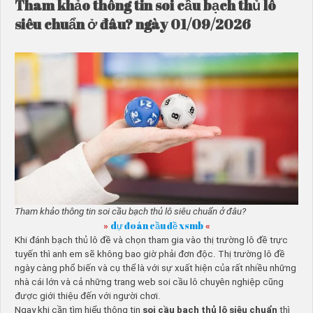
Tham khảo thông tin soi cầu bạch thủ lô
siêu chuẩn ở đâu? ngày 01/09/2026
Tham khảo thông tin soi cầu bạch thủ lô siêu chuẩn ở đâu?
dự đoán cầu đề xsmb
»
«
Khi đánh bạch thủ lô đề và chọn tham gia vào thị trường lô đề trực
tuyến thì anh em sẽ không bao giờ phải đơn độc. Thị trường lô đề
ngày càng phổ biến và cụ thể là với sự xuất hiện của rất nhiều những
nhà cái lớn và cả những trang web soi cầu lô chuyên nghiệp cũng
được giới thiệu đến với người chơi.
Ngay khi cần tìm hiểu thông tin
soi cầu bạch thủ lô siêu chuẩn
thì