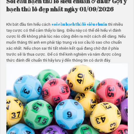
Soi cầu bạch thủ lô siêu chuẩn ở đâu? Gợi ý
bạch thủ lô đẹp nhất ngày 01/09/2026
soi cầu bạch thủ lô siêu chuẩn
Khi bắt đầu tìm hiểu cách
thì nhiều
tay cược có thể cảm thấy lo lắng. Điều này có thể dễ hiểu vì đánh
cược lô đề không phải lúc nào cũng diễn ra một cách dễ dàng. Nếu
muốn thắng thì anh em phải tập trung và soi cầu lô sao cho chuẩn
xác nhất. Nếu chọn sai thì tất nhiên kết quả đang chờ đợi ở phía
trước sẽ là thua cược. Để có thể kinh nghiệm và nắm được công
thức đánh đề chuẩn thì hãy lưu ý đến thông tin có dưới đây.