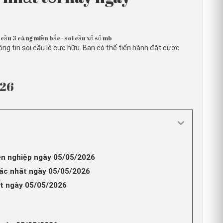
i cầu 3 càng miền bắc - soi cầu xổ số mb
ng tin soi cầu lô cực hữu. Bạn có thể tiến hành đặt cược
026
ên nghiệp ngày 05/05/2026
xác nhất ngày 05/05/2026
ất ngày 05/05/2026