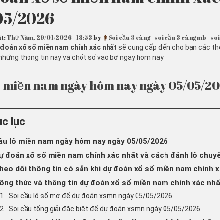
05/2026
ật:
Thứ Năm, 29/01/2026 - 18:53
by
Soi cầu 3 càng - soi cầu 3 càng mb - so
 đoán xổ số miền nam chính xác nhất
sẽ cung cấp đến cho bạn các thô
những thông tin này và chốt số vào bờ ngay hôm nay
ô miền nam ngày hôm nay ngày 05/05/2
c lục
ầu lô miền nam ngày hôm nay ngày 05/05/2026
ự đoán xổ số miền nam chính xác nhất và cách đánh lô chuy
heo dõi thông tin có sẵn khi dự đoán xổ số miền nam chính 
ông thức và thông tin dự đoán xổ số miền nam chính xác nh
Soi cầu lô số mơ để dự đoán xsmn ngày 05/05/2026
Soi cầu tổng giải đặc biệt để dự đoán xsmn ngày 05/05/2026