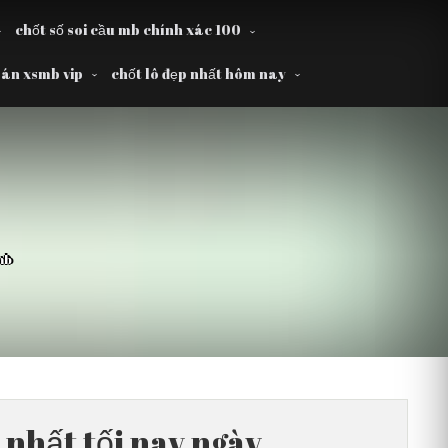
chốt số soi cầu mb chính xác 100
oán xsmb vip
chốt lô đẹp nhất hôm nay
mb
nhất tối nay ngày