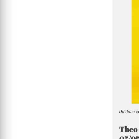
Dự đoán xổ
Theo 