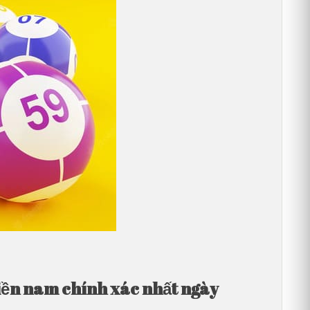
miền nam chính xác nhất ngày