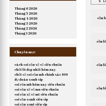
L
Tháng 6 2026
Tháng 5 2026
 cầu 
Tháng 4 2026
Tháng 3 2026
Tháng 2 2026
Tháng 1 2026
cầu l
Chuyên mục
cách soi cầu xổ số siêu chuẩn
cầu l
chốt lô đẹp nhất hôm nay
chốt số soi cầu mb chính xác 100
dự đoán xsmb vip
soi cầu mb hôm nay siêu chuẩn
cầu l
soi cầu xổ số mn siêu chuẩn
soi cầu xổ số mt siêu chuẩn
soi cầu xsmb siêu vip
soi cầu xsmt siêu vip