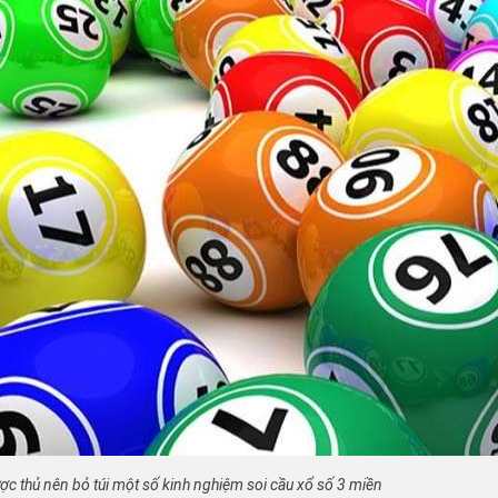
c thủ nên bỏ túi một số kinh nghiệm soi cầu xổ số 3 miền