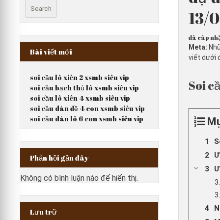
Search
13/
đã câp nh
Meta:
Nhữ
Bài viết mới
viết dưới 
soi cầu lô xiên 2 xsmb siêu vip
Soi c
soi cầu bạch thủ lô xsmb siêu vip
soi cầu lô xiên 4 xsmb siêu vip
soi cầu dàn đề 4 con xsmb siêu vip
soi cầu dàn lô 6 con xsmb siêu vip
Mụ
S
Ư
Phản hồi gần đây
Ư
Không có bình luận nào để hiển thị.
N
Lưu trữ