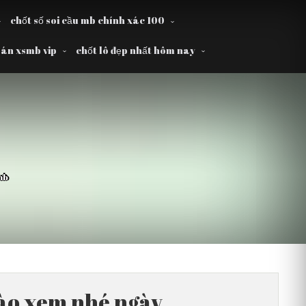
chốt số soi cầu mb chính xác 100
oán xsmb vip
chốt lô đẹp nhất hôm nay
mb
vào xem nhé ngày