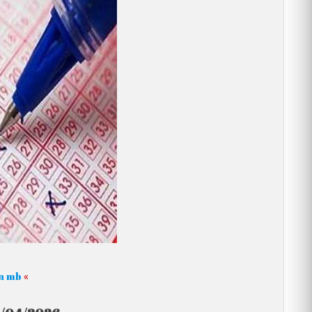
ẩn mb
«