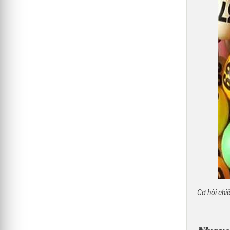
Cơ hội chi