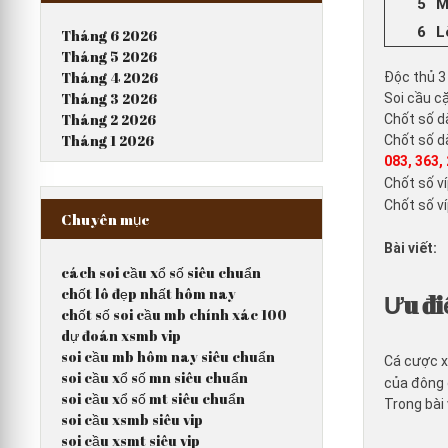
M
L
Tháng 6 2026
Tháng 5 2026
Tháng 4 2026
Độc thủ 3
Tháng 3 2026
Soi cầu c
Tháng 2 2026
Chốt số d
Tháng 1 2026
Chốt số d
083, 363,
Chốt số ví
Chốt số ví
Chuyên mục
Bài viết:
cách soi cầu xổ số siêu chuẩn
chốt lô đẹp nhất hôm nay
Ưu đi
chốt số soi cầu mb chính xác 100
dự đoán xsmb vip
soi cầu mb hôm nay siêu chuẩn
Cá cược x
soi cầu xổ số mn siêu chuẩn
của đông 
soi cầu xổ số mt siêu chuẩn
Trong bài
soi cầu xsmb siêu vip
soi cầu xsmt siêu vip