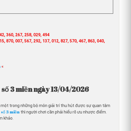
42, 360, 267, 258, 029, 494
15, 870, 007, 567, 292, 137, 012, 827, 570, 467, 863, 040,
n
«
số 3 miền ngày 13/04/2026
à một trong những bộ môn giải trí thu hút được sự quan tâm
 số 3 miền
thì người chơi cần phải hiểu rõ ưu nhược điểm.
m khảo.