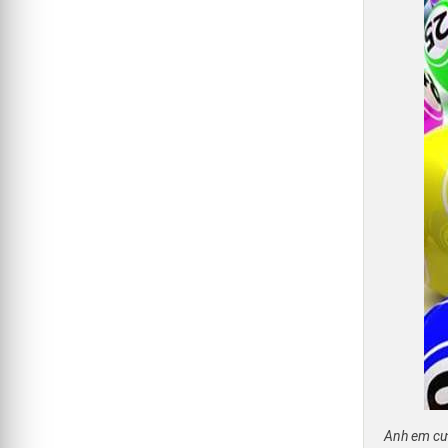
Anh em cượ