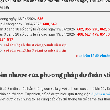
ột vài lỗi sai mà anh em cược thủ cần tránh ngày 13/04/2026
ời kết
 càng ngày 13/04/2026:
636
ặp 3 càng ngày 13/04/2026:
600, 649
àn 3 càng 10 số có tỷ lệ về cao ngày 13/04/2026 :
602, 866, 220, 062, 6
àn 3 càng 20 số có tỷ lệ về cao ngày 13/04/2026 :
408, 627, 475, 851, 0
 284, 517
soi cầu bạch thủ 3 càng xsmb siêu vip
p :
soi cầu song thủ 3 càng xsmb siêu vip
p :
soi cầu lô đề chuẩ
»
ểm nhược của phương pháp dự đoán xổ 
ổ số 3 miền chắc hẳn không còn xa lạ gì với anh em cược thủ khi đây l
dự đoán xổ
đảo người chơi. Tuy nhiên, để có được hiệu quả trong việc
 viết dưới đây chúng tôi sẽ cung cấp đầy đủ thông tin để game thủ tha