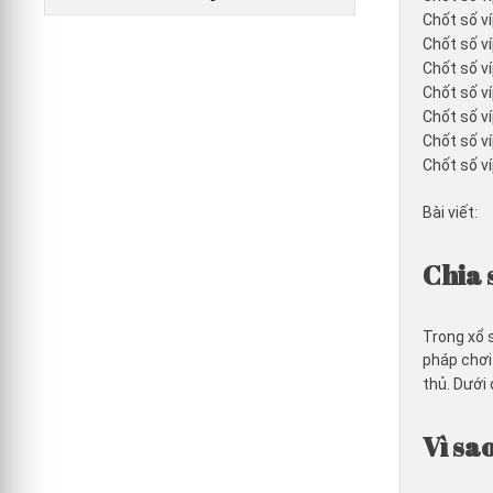
Chốt số ví
Chốt số ví
Chốt số ví
Chốt số ví
Chốt số ví
Chốt số ví
Chốt số ví
Bài viết:
Chia 
Trong xổ 
pháp chơi 
thủ. Dưới
Vì sa