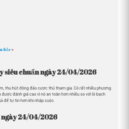
ền bắc
«
ay siêu chuẩn ngày 24/04/2026
ơn, thu hút đông đảo cược thủ tham gia. Có rất nhiều phương
n được đánh giá cao vì nó an toàn hơn nhiều so với lô bạch
i để tự tin hơn khi nhập cuộc.
i ngày 24/04/2026