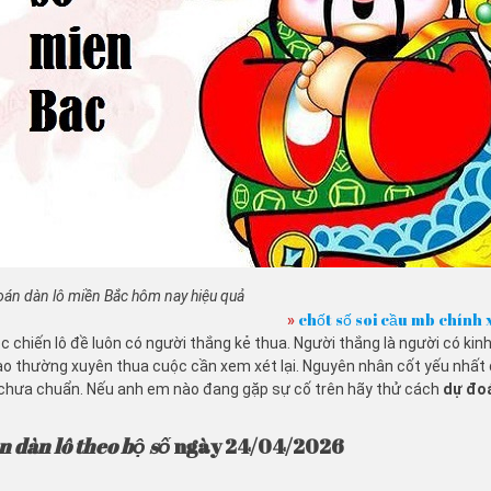
án dàn lô miền Bắc hôm nay hiệu quả
chốt số soi cầu mb chính
»
c chiến lô đề luôn có người thắng kẻ thua. Người thắng là người có k
o thường xuyên thua cuộc cần xem xét lại. Nguyên nhân cốt yếu nhất d
 chưa chuẩn. Nếu anh em nào đang gặp sự cố trên hãy thử cách
dự đoá
 dàn lô theo bộ số
ngày 24/04/2026