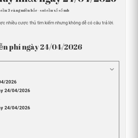
i cầu 3 càng miền bắc - soi cầu xổ số mb
ợc nhiều cược thủ tìm kiếm nhưng không dễ có câu trả lời.
iễn phí ngày 24/04/2026
04/2026
ày 24/04/2026
6
ày 24/04/2026