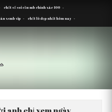
chốt số soi cầu mb chính xác 100
oán xsmb vip
chốt lô đẹp nhất hôm nay
mb
ời anh chị xem ngày