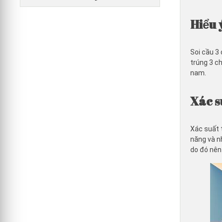
Hiểu 
Soi cầu 3 
trúng 3 ch
nam.
Xác s
Xác suất 
năng và nh
do đó nên