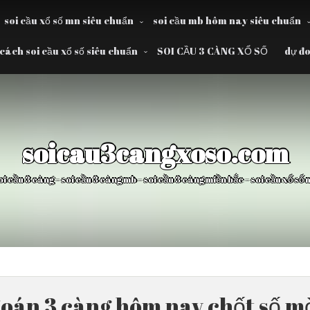
soi cầu xổ số mn siêu chuẩn
soi cầu mb hôm nay siêu chuẩn
cách soi cầu xổ số siêu chuẩn
SOI CẦU 3 CÀNG XỔ SỐ
dự đ
soicau3cangxoso.com
oi cầu 3 càng – soi cầu 3 càng mb – soi cầu 3 càng miền bắc – soi cầu xổ số 
oán 3 càng hôm nay chốt số m