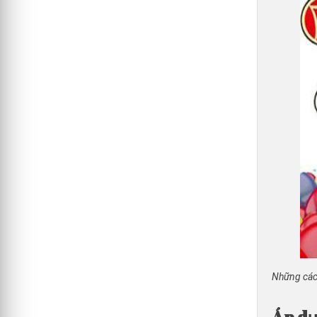
Những các