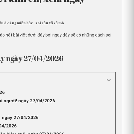
cầu 3 càng miền bắc - soi cầu xổ số mb
 hết bài viết dưới đây bởi ngay đây sẽ có những cách soi
ay ngày 27/04/2026
026
i người! ngày 27/04/2026
u? ngày 27/04/2026
/04/2026