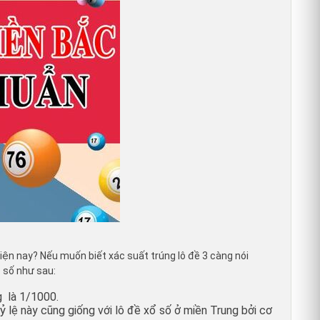
iện nay? Nếu muốn biết xác suất trúng lô đề 3 càng nói
 số như sau:
g là 1/1000.
ỷ lệ này cũng giống với lô đề xổ số ở miền Trung bởi cơ