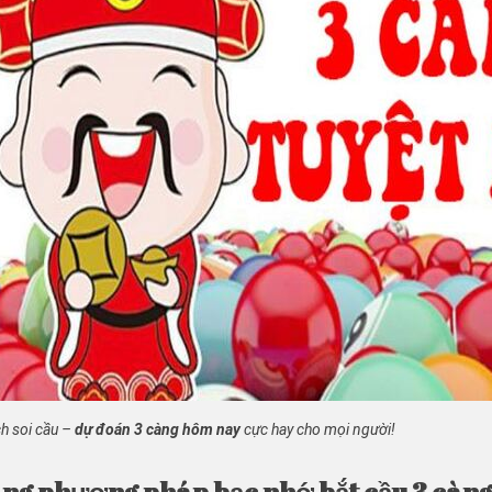
h soi cầu –
dự đoán 3 càng hôm nay
cực hay cho mọi người!