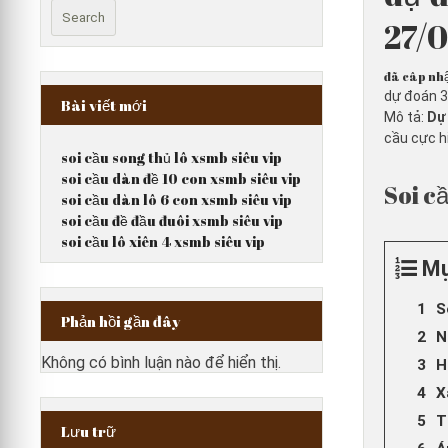
Search
27/
đã câp nh
dự đoán 
Bài viết mới
Mô tả:
Dự
cầu cực h
soi cầu song thủ lô xsmb siêu vip
soi cầu dàn đề 10 con xsmb siêu vip
Soi c
soi cầu dàn lô 6 con xsmb siêu vip
soi cầu đề đầu đuôi xsmb siêu vip
soi cầu lô xiên 4 xsmb siêu vip
Mụ
S
Phản hồi gần đây
N
Không có bình luận nào để hiển thị.
H
X
T
Lưu trữ