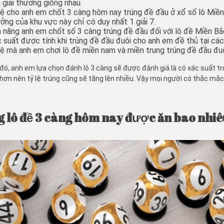
 giải thưởng giống nhau.
lệ cho anh em chốt 3 càng hôm nay trúng đề đầu ở xổ số lô Miền 
ởng của khu vực này chỉ có duy nhất 1 giải 7.
 năng anh em chốt số 3 càng trúng đề đầu đối với lô đề Miền Bắc 
 suất được tính khi trúng đề đầu đuôi cho anh em đề thủ tại các
lệ mà anh em chơi lô đề miền nam và miền trung trúng đề đầu đuô
đó, anh em lựa chọn đánh lô 3 càng sẽ được đánh giá là có xác suất tr
 hơn nên tỷ lệ trúng cũng sẽ tăng lên nhiều. Vậy mọi người có thắc mắc
 lô đề 3 càng hôm nay được ăn bao nhiê