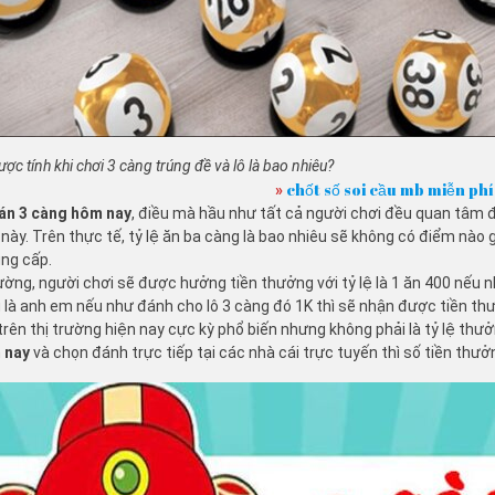
ợc tính khi chơi 3 càng trúng đề và lô là bao nhiêu?
chốt số soi cầu mb miễn ph
»
án 3 càng hôm nay
, điều mà hầu như tất cả người chơi đều quan tâm đ
 này. Trên thực tế, tỷ lệ ăn ba càng là bao nhiêu sẽ không có điểm nà
ung cấp.
ng, người chơi sẽ được hưởng tiền thưởng với tỷ lệ là 1 ăn 400 nếu nh
 là anh em nếu như đánh cho lô 3 càng đó 1K thì sẽ nhận được tiền thư
trên thị trường hiện nay cực kỳ phổ biến nhưng không phải là tỷ lệ thư
 nay
và chọn đánh trực tiếp tại các nhà cái trực tuyến thì số tiền thư