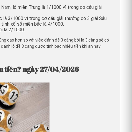
Nam, lô miền Trung là 1/1000 vì trong cơ cấu giải
là 3/1000 vì trong cơ cấu giải thưởng có 3 giải Sáu.
 tỉnh xổ số miền bắc là 4/1000.
i là 2/1000.
úng cao hơn so với việc đánh đề 3 càng bởi lô 3 càng sẽ có
 đánh lô đề 3 càng được tính bao nhiêu tiền khi ăn hay
u tiền? ngày 27/04/2026