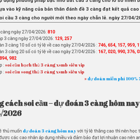
p dụng phương pháp bạc nhớ bắt cầu 3 càng cho lô số miền b
ựa vào kỹ năng của bản thân đánh đề 3 càng đạt kết quả cao
oi cầu 3 càng cho người mới theo ngày chẵn lẻ. ngày 27/04/2
 càng ngày 27/04/2026:
810
ặp 3 càng ngày 27/04/2026:
129, 257
àn 3 càng 10 số có tỷ lệ về cao ngày 27/04/2026 :
746, 654, 157, 959, 1
àn 3 càng 20 số có tỷ lệ về cao ngày 27/04/2026 :
167, 020, 990, 376, 0
 894, 982
soi cầu bạch thủ 3 càng xsmb siêu vip
p :
soi cầu song thủ 3 càng xsmb siêu vip
p :
dự đoán miễn phí 100% 
»
 cách soi cầu – dự đoán 3 càng hôm nay
4/2026
dự đoán 3 càng hôm nay
ề thủ muốn
với tỷ lệ thắng cao thì nên họ
được các cao nhân áp dụng nhiều và đảm bảo đạt lợi nhuận cao nên an