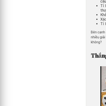
cấu
Tỉ 
thư
Khả
Xác
Tỉ 
Bên cạnh 
nhiều giải
không?
Thắng