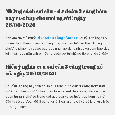
Những cách soi cầu – dự đoán 3 càng hôm
nay cực hay cho mọi người! ngày
26/08/2026
dự đoán 3 càng hôm nay
Anh em đề thủ muốn
với tỷ lệ thắng cao
thì nên học thêm nhiều phương pháp soi cầu từ cao thủ. Những
phương pháp này được các cao nhân áp dụng nhiều và đảm bảo đạt
lợi nhuận cao nên anh em đừng quên bỏ túi những tip chơi dưới đây.
Hiểu ý nghĩa của soi cầu 3 càng trong xổ
số. ngày 26/08/2026
Soi cầu 3 càng hay còn gọi là quá trình
dự đoán 3 càng hôm nay
được rất nhiều người chơi quan tâm và biết đến là việc họ sẽ phải
đoán trúng 3 chữ số trong kết quả của xổ số trực tiếp hôm nay. Ở
đây, ta sẽ dự đoán đề 3 càng và lô 3 càng cho cả xổ số khu vực bắc
– trung – nam.