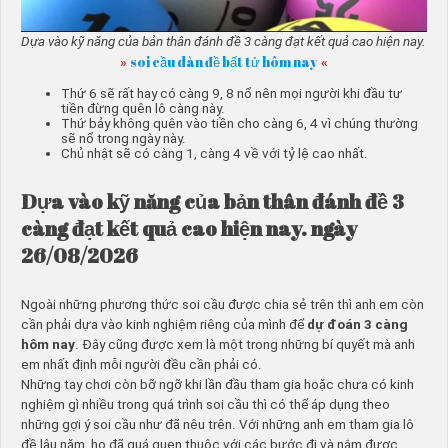
Dựa vào kỹ năng của bản thân đánh đề 3 càng đạt kết quả cao hiện nay.
soi cầu dàn đề bất tử hôm nay
»
«
Thứ 6 sẽ rất hay có càng 9, 8 nổ nên mọi người khi đầu tư
tiền đừng quên lô càng này.
Thứ bảy không quên vào tiền cho càng 6, 4 vì chúng thường
sẽ nổ trong ngày này.
Chủ nhật sẽ có càng 1, càng 4 về với tỷ lệ cao nhất.
Dựa vào kỹ năng của bản thân đánh đề 3
càng đạt kết quả cao hiện nay. ngày
26/08/2026
Ngoài những phương thức soi cầu được chia sẻ trên thì anh em còn
cần phải dựa vào kinh nghiệm riêng của mình để
dự đoán 3 càng
hôm nay
. Đây cũng được xem là một trong những bí quyết mà anh
em nhất định mỗi người đều cần phải có.
Những tay chơi còn bỡ ngỡ khi lần đầu tham gia hoặc chưa có kinh
nghiệm gì nhiều trong quá trình soi cầu thì có thể áp dụng theo
những gợi ý soi cầu như đã nêu trên. Với những anh em tham gia lô
đề lâu năm, họ đã quá quen thuộc với các bước đi và nắm được