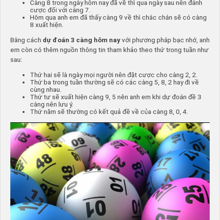
Càng 8 trong ngày hôm nay đã về thì qua ngày sau nên đánh
cược đối với càng 7.
Hôm qua anh em đã thấy càng 9 về thì chắc chắn sẽ có càng
8 xuất hiện.
Bằng cách
dự đoán 3 càng hôm nay
với phương pháp bạc nhớ, anh
em còn có thêm nguồn thông tin tham khảo theo thứ trong tuần như
sau:
Thứ hai sẽ là ngày mọi người nên đặt cược cho càng 2, 2.
Thứ ba trong tuần thường sẽ có các càng 5, 8, 2 hay đi về
cùng nhau.
Thứ tư sẽ xuất hiện càng 9, 5 nên anh em khi dự đoán đề 3
càng nên lưu ý.
Thứ năm sẽ thường có kết quả đề về của càng 8, 0, 4.