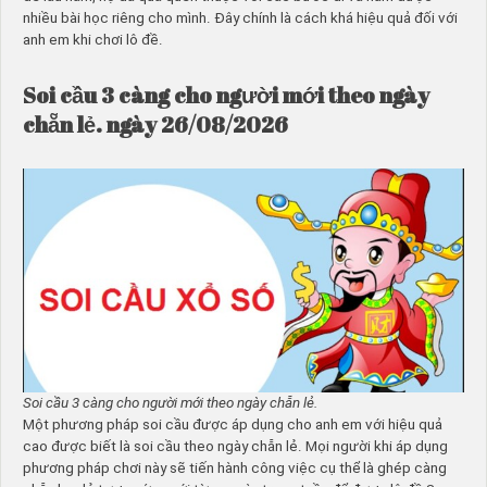
nhiều bài học riêng cho mình. Đây chính là cách khá hiệu quả đối với
anh em khi chơi lô đề.
Soi cầu 3 càng cho người mới theo ngày
chẵn lẻ. ngày 26/08/2026
Soi cầu 3 càng cho người mới theo ngày chẵn lẻ.
Một phương pháp soi cầu được áp dụng cho anh em với hiệu quả
cao được biết là soi cầu theo ngày chẵn lẻ. Mọi người khi áp dụng
phương pháp chơi này sẽ tiến hành công việc cụ thể là ghép càng