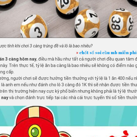
ợc tính khi chơi 3 càng trúng đề và lô là bao nhiêu?
chốt số soi cầu mb miễn ph
»
án 3 càng hôm nay
, điều mà hầu như tất cả người chơi đều quan tâm đ
 này. Trên thực tế, tỷ lệ ăn ba càng là bao nhiêu sẽ không có điểm nà
ung cấp.
ng, người chơi sẽ được hưởng tiền thưởng với tỷ lệ là 1 ăn 400 nếu nh
 là anh em nếu như đánh cho lô 3 càng đó 1K thì sẽ nhận được tiền thư
trên thị trường hiện nay cực kỳ phổ biến nhưng không phải là tỷ lệ thư
 nay
và chọn đánh trực tiếp tại các nhà cái trực tuyến thì số tiền thư