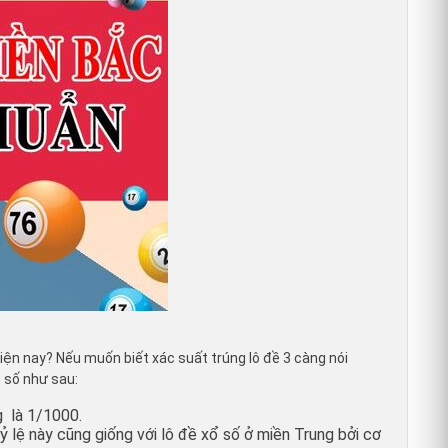
iện nay? Nếu muốn biết xác suất trúng lô đề 3 càng nói
 số như sau:
g là 1/1000.
ỷ lệ này cũng giống với lô đề xổ số ở miền Trung bởi cơ