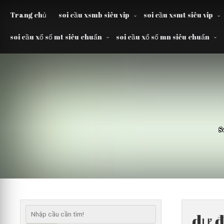
Skip
Trang chủ
soi cầu xsmb siêu vip
soi cầu xsmt siêu vip
to
content
soi cầu xổ số mt siêu chuẩn
soi cầu xổ số mn siêu chuẩn
S
dự đ