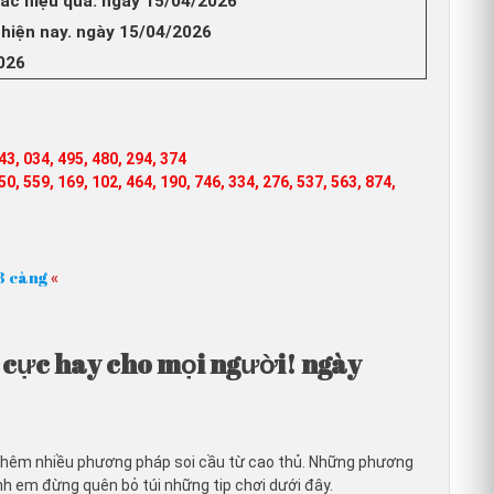
ắc hiệu quả. ngày 15/04/2026
 hiện nay. ngày 15/04/2026
026
43, 034, 495, 480, 294, 374
50, 559, 169, 102, 464, 190, 746, 334, 276, 537, 563, 874,
3 càng
«
 cực hay cho mọi người! ngày
c thêm nhiều phương pháp soi cầu từ cao thủ. Những phương
h em đừng quên bỏ túi những tip chơi dưới đây.