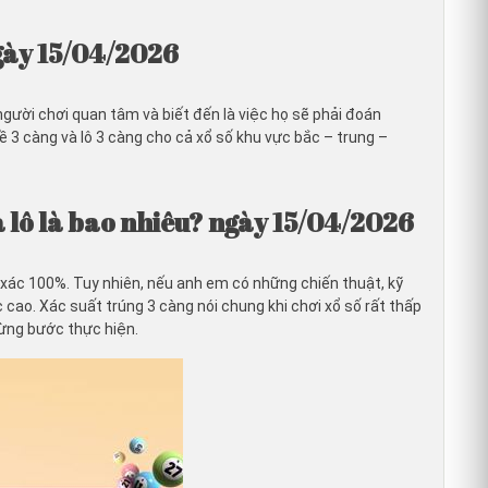
ngày 15/04/2026
gười chơi quan tâm và biết đến là việc họ sẽ phải đoán
ề 3 càng và lô 3 càng cho cả xổ số khu vực bắc – trung –
à lô là bao nhiêu? ngày 15/04/2026
xác 100%. Tuy nhiên, nếu anh em có những chiến thuật, kỹ
 cao. Xác suất trúng 3 càng nói chung khi chơi xổ số rất thấp
từng bước thực hiện.