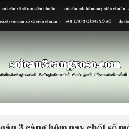
soi cầu xổ số mn siêu chuẩn
soi cầu mb hôm nay siêu chuẩn
cách soi cầu xổ số siêu chuẩn
SOI CẦU 3 CÀNG XỔ SỐ
dự đ
soicau3cangxoso.com
oi cầu 3 càng – soi cầu 3 càng mb – soi cầu 3 càng miền bắc – soi cầu xổ số 
oán 3 càng hôm nay chốt số m