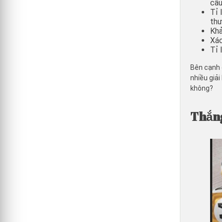
cấu
Tỉ 
thư
Khả
Xác
Tỉ 
Bên cạnh 
nhiều giải
không?
Thắng