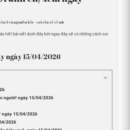
 cầu 3 càng miền bắc - soi cầu xổ số mb
 hết bài viết dưới đây bởi ngay đây sẽ có những cách soi
ay ngày 15/04/2026
026
i người! ngày 15/04/2026
u? ngày 15/04/2026
/04/2026