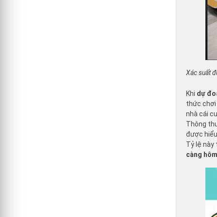
Xác suất đư
Khi
dự đo
thức chơi
nhà cái c
Thông thườ
được hiểu
Tỷ lệ này 
càng hôm