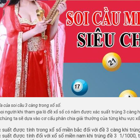
ĩa của soi cầu 3 càng trong xổ số.
mọi người khi tham gia lô đề xổ số có nắm được xác suất trúng 3 càng h
 chúng ta sẽ dựa vào cơ cấu phân chia giải thưởng của từng khu vực xổ
 suất được tính trong xổ số miền bắc đối với đề 3 càng khi trún
 suất được tính đối với xổ số miền nam khi trúng đề 3 1/1000, t