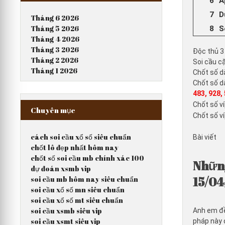
Á
D
Tháng 6 2026
Tháng 5 2026
S
Tháng 4 2026
Tháng 3 2026
Độc thủ 3
Tháng 2 2026
Soi cầu c
Tháng 1 2026
Chốt số d
Chốt số d
483, 928,
Chốt số ví
Chuyên mục
Chốt số ví
cách soi cầu xổ số siêu chuẩn
Bài viết
chốt lô đẹp nhất hôm nay
chốt số soi cầu mb chính xác 100
Những
dự đoán xsmb vip
15/0
soi cầu mb hôm nay siêu chuẩn
soi cầu xổ số mn siêu chuẩn
soi cầu xổ số mt siêu chuẩn
soi cầu xsmb siêu vip
Anh em đ
soi cầu xsmt siêu vip
pháp này 