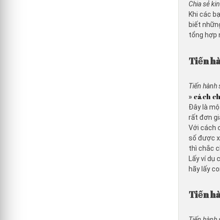
Chia sẻ ki
Khi các b
biết nhữn
tổng hợp 
Tiến hà
Tiến hành s
cách ch
»
Đây là mộ
rất đơn g
Với cách 
số được x
thì chắc 
Lấy ví dụ 
hãy lấy co
Tiến hà
Tiến hành s