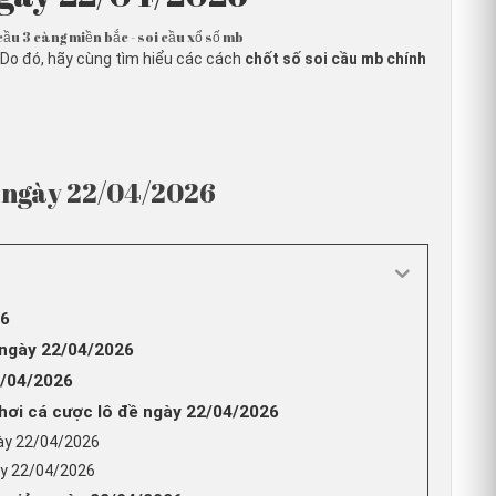
 cầu 3 càng miền bắc - soi cầu xổ số mb
. Do đó, hãy cùng tìm hiểu các cách
chốt số soi cầu mb chính
í ngày 22/04/2026
26
 ngày 22/04/2026
22/04/2026
chơi cá cược lô đề ngày 22/04/2026
gày 22/04/2026
gày 22/04/2026