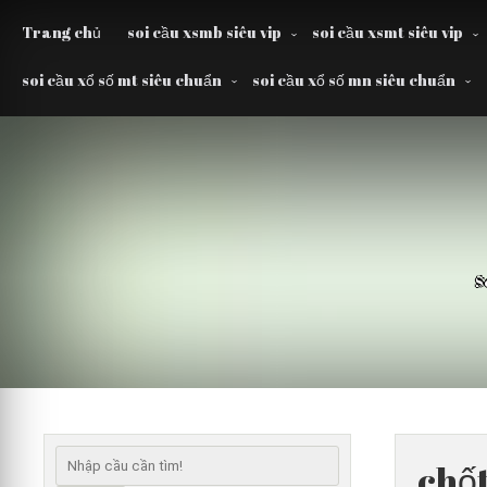
Skip
Trang chủ
soi cầu xsmb siêu vip
soi cầu xsmt siêu vip
to
content
soi cầu xổ số mt siêu chuẩn
soi cầu xổ số mn siêu chuẩn
S
chốt