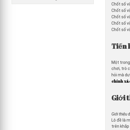
Chốt số ví
Chốt số ví
Chốt số ví
Chốt số ví
Chốt số ví
Tiến 
Một trong 
chơi, trò 
hỏi mà dư
chính xá
Giới 
Giới thiệu 
Lô đề là 
trên khắp 