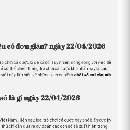
iệu có đơn giản? ngày 22/04/2026
ò chơi cá cược lô đề xổ số. Tuy nhiên, song song với việc dễ
 để có thể chiến thắng trò chơi cá cược khó nhằn này là câu
chốt số soi cầu mb
 viết này tìm hiểu về những kinh nghiệm
ổ số là gì ngày 22/04/2026
iệt Nam. Hiện nay, loại trò chơi cá cược này phổ biến cực kỳ
ợc thủ chỉ cần đưa ra dự đoán các con số sẽ xuất hiện trong