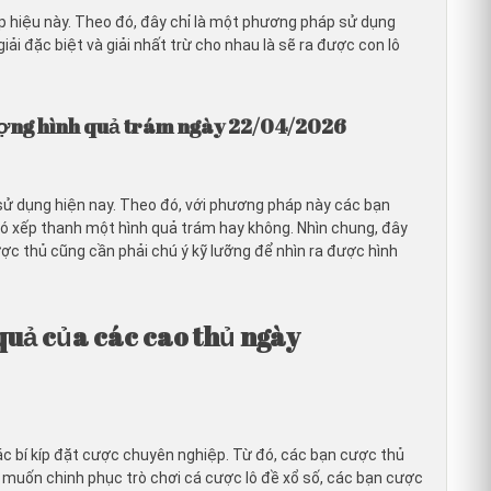
 hiệu này. Theo đó, đây chỉ là một phương pháp sử dụng
iải đặc biệt và giải nhất trừ cho nhau là sẽ ra được con lô
 tượng hình quả trám ngày 22/04/2026
ử dụng hiện nay. Theo đó, với phương pháp này các bạn
ó xếp thanh một hình quả trám hay không. Nhìn chung, đây
ợc thủ cũng cần phải chú ý kỹ lưỡng để nhìn ra được hình
 quả của các cao thủ ngày
ác bí kíp đặt cược chuyên nghiệp. Từ đó, các bạn cược thủ
 muốn chinh phục trò chơi cá cược lô đề xổ số, các bạn cược