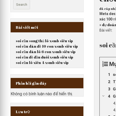
Search
đã câp nh
Meta des
xác 100
n
dự đoán
»
Bài viết mới
Bài viết:
soi cầu song thủ lô xsmb siêu vip
soi c
soi cầu dàn đề 10 con xsmb siêu vip
soi cầu dàn lô 6 con xsmb siêu vip
soi cầu đề đầu đuôi xsmb siêu vip
soi cầu lô xiên 4 xsmb siêu vip
Mụ
s
T
Phản hồi gần đây
G
Không có bình luận nào để hiển thị.
G
Lưu trữ