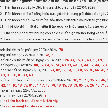
hia sẻ kinh nghiệm chốt số soi cầu mb chính xác 100 cực đơ
Tiến hành soi cầu lô đề bằng giải đặc biệt ngày 22/04/2026
Tiến hành soi lô đề bằng hiệu của giải nhất cùng giải đặc biệt ngà
Tiến hành soi cầu lô đề miền Bắc theo hình thức soi hiện tượng hì
ật mí bí kíp đánh lô đề miền Bắc cực kỳ hiệu quả của các ca
Lựa chọn đặt cược những con số đã xuất hiện vài lần trong kết qu
Lựa chọn một sân chơi cá cược vừa có uy tín vừa có tỷ lệ ăn cược
ạch thủ đề miễn phí ngày 22/04/2026 :
78
ong thủ đề ngày 22/04/2026 :
78, 71
 số cực chuẩn miễn phí ngày 22/04/2026 :
24, 44, 15, 46, 63, 60, 09, 33
 số ngày 22/04/2026 :
88, 67, 64, 65, 50, 48, 71, 49, 87, 44, 07, 44, 52, 
 con số bất bại ngày 22/04/2026
74, 82, 59, 14, 05, 68, 66, 70, 44, 58, 7
, 61, 83, 08, 83, 41, 63
 số bất tử đẹp nhất hôm nay ngày 22/04/2026 :
30, 23, 48, 35, 98, 46, 
 42, 44, 10, 18, 63, 01, 04, 17, 45, 78, 48, 15, 78, 03, 06, 07, 26, 48, 71, 
 hôm nay ngày 22/04/2026 :
3
i hôm nay ngày 22/04/2026 :
2
soi cầu bạch thủ đề xsmb siêu vip
p :
soi cầu song thủ đề xsmb siêu vip
p :