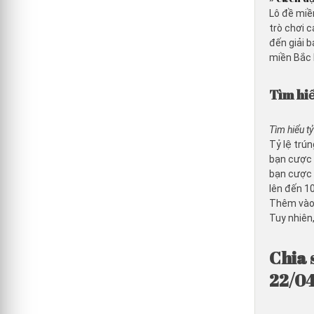
Lô đề miề
trò chơi c
đến giải b
miền Bắc 
Tìm hiể
Tìm hiểu tỷ
Tỷ lệ trú
bạn cược 
bạn cược 
lên đến 10
Thêm vào 
Tuy nhiên
Chia 
22/0