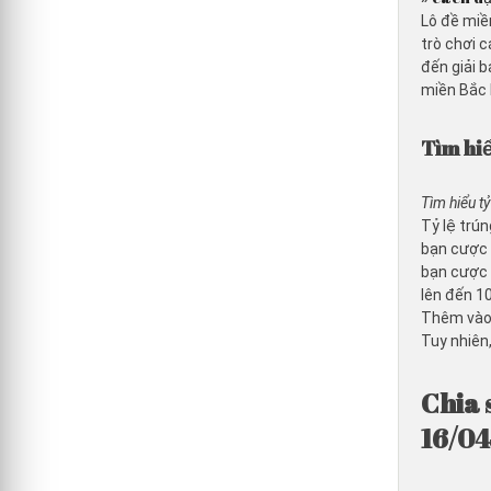
Lô đề miề
trò chơi c
đến giải b
miền Bắc 
Tìm hiể
Tìm hiểu tỷ
Tỷ lệ trú
bạn cược 
bạn cược 
lên đến 10
Thêm vào 
Tuy nhiên
Chia 
16/0