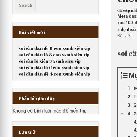
Search
đã câp nh
Meta des
xác 100
n
dự đoán
»
Bài viết mới
Bài viết:
soi cầu dàn đề 8 con xsmb siêu vip
soi c
soi cầu dàn lô 8 con xsmb siêu vip
soi cầu lô xiên 3 xsmb siêu vip
soi cầu dàn lô 6 con xsmb siêu vip
soi cầu dàn đề 4 con xsmb siêu vip
Mụ
s
T
Phản hồi gần đây
G
Không có bình luận nào để hiển thị.
G
Lưu trữ