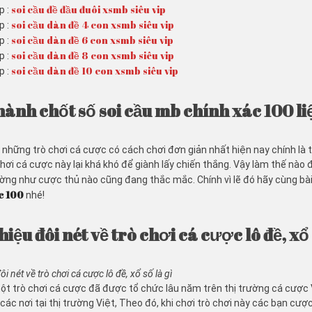
soi cầu đề đầu đuôi xsmb siêu vip
p :
soi cầu dàn đề 4 con xsmb siêu vip
p :
soi cầu dàn đề 6 con xsmb siêu vip
p :
soi cầu dàn đề 8 con xsmb siêu vip
p :
soi cầu dàn đề 10 con xsmb siêu vip
p :
hành chốt số soi cầu mb chính xác 100 l
những trò chơi cá cược có cách chơi đơn giản nhất hiện nay chính là tr
chơi cá cược này lại khá khó để giành lấy chiến thắng. Vậy làm thế nào
ờng như cược thủ nào cũng đang thắc mắc. Chính vì lẽ đó hãy cùng bài
c 100
nhé!
thiệu đôi nét về trò chơi cá cược lô đề, x
đôi nét về trò chơi cá cược lô đề, xổ số là gì
một trò chơi cá cược đã được tổ chức lâu năm trên thị trường cá cược V
các nơi tại thị trường Việt, Theo đó, khi chơi trò chơi này các bạn cư