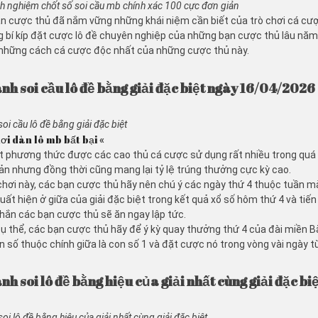
nh nghiệm chốt số soi cầu mb chính xác 100 cực đơn giản
ạn cược thủ đã nắm vững những khái niệm cần biết của trò chơi cá cược
g bí kíp đặt cược lô đề chuyên nghiệp của những bạn cược thủ lâu năm 
những cách cá cược độc nhất của những cược thủ này.
nh soi cầu lô đề bằng giải đặc biệt ngày 16/04/2026
oi cầu lô đề bằng giải đặc biệt
ơi dàn lô mb bất bại
«
t phương thức được các cao thủ cá cược sử dụng rất nhiều trong quá 
iản nhưng đồng thời cũng mang lại tỷ lệ trúng thưởng cực kỳ cao.
chơi này, các bạn cược thủ hãy nên chú ý các ngày thứ 4 thuộc tuần m
uất hiện ở giữa của giải đặc biệt trong kết quả xổ số hôm thứ 4 và ti
chắn các bạn cược thủ sẽ ăn ngay lập tức.
cụ thể, các bạn cược thủ hãy để ý kỳ quay thưởng thứ 4 của đài miền B
n số thuộc chính giữa là con số 1 và đặt cược nó trong vòng vài ngày t
nh soi lô đề bằng hiệu của giải nhất cùng giải đặc b
oi lô đề bằng hiệu của giải nhất cùng giải đặc biệt