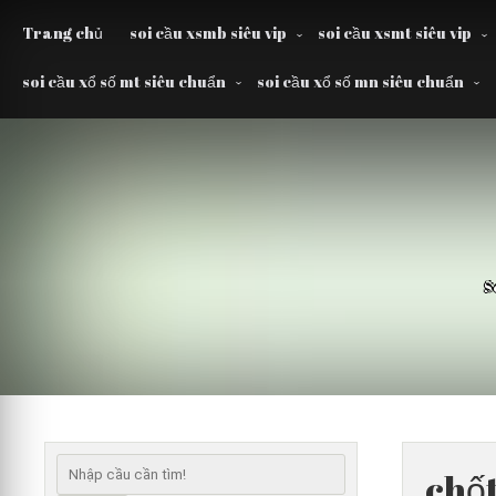
Skip
Trang chủ
soi cầu xsmb siêu vip
soi cầu xsmt siêu vip
to
content
soi cầu xổ số mt siêu chuẩn
soi cầu xổ số mn siêu chuẩn
S
chốt