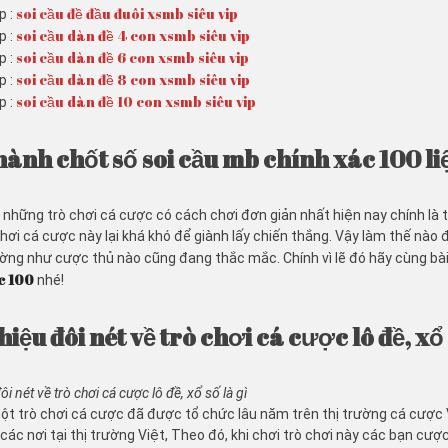
soi cầu đề đầu đuôi xsmb siêu vip
p :
soi cầu dàn đề 4 con xsmb siêu vip
p :
soi cầu dàn đề 6 con xsmb siêu vip
p :
soi cầu dàn đề 8 con xsmb siêu vip
p :
soi cầu dàn đề 10 con xsmb siêu vip
p :
hành chốt số soi cầu mb chính xác 100 l
những trò chơi cá cược có cách chơi đơn giản nhất hiện nay chính là tr
chơi cá cược này lại khá khó để giành lấy chiến thắng. Vậy làm thế nào
ờng như cược thủ nào cũng đang thắc mắc. Chính vì lẽ đó hãy cùng bài
c 100
nhé!
thiệu đôi nét về trò chơi cá cược lô đề, x
đôi nét về trò chơi cá cược lô đề, xổ số là gì
một trò chơi cá cược đã được tổ chức lâu năm trên thị trường cá cược V
các nơi tại thị trường Việt, Theo đó, khi chơi trò chơi này các bạn cư