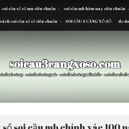
soi cầu xổ số mn siêu chuẩn
soi cầu mb hôm nay siêu chuẩn
cách soi cầu xổ số siêu chuẩn
SOI CẦU 3 CÀNG XỔ SỐ
dự đ
soicau3cangxoso.com
oi cầu 3 càng – soi cầu 3 càng mb – soi cầu 3 càng miền bắc – soi cầu xổ số 
 số soi cầu mb chính xác 100 