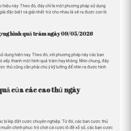
 hiệu này. Theo đó, đây chỉ là một phương pháp sử dụng
iải đặc biệt và giải nhất trừ cho nhau là sẽ ra được con lô
 tượng hình quả trám ngày 09/05/2026
ử dụng hiện nay. Theo đó, với phương pháp này các bạn
ó xếp thanh một hình quả trám hay không. Nhìn chung, đây
ợc thủ cũng cần phải chú ý kỹ lưỡng để nhìn ra được hình
 quả của các cao thủ ngày
ác bí kíp đặt cược chuyên nghiệp. Từ đó, các bạn cược thủ
 muốn chinh phục trò chơi cá cược lô đề xổ số, các bạn cược