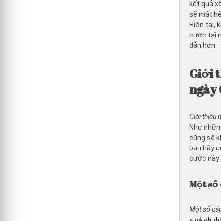
kết quả x
sẽ mất hế
Hiện tại,
cược tại 
dẫn hơn.
Giới 
ngày
Giới thiệu 
Như những
cũng sẽ k
bạn hãy c
cược này 
Một số 
Một số các
cách dự
»