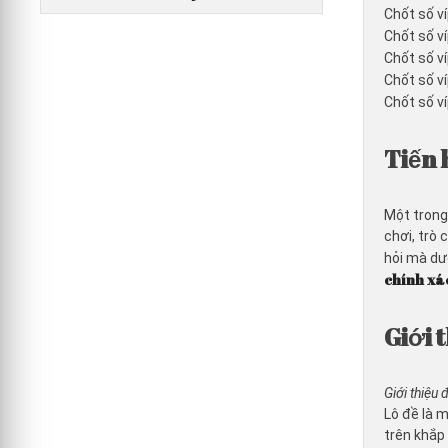
Chốt số ví
Chốt số ví
Chốt số ví
Chốt số ví
Chốt số ví
Tiến 
Một trong 
chơi, trò 
hỏi mà dư
chính xá
Giới 
Giới thiệu 
Lô đề là 
trên khắp 