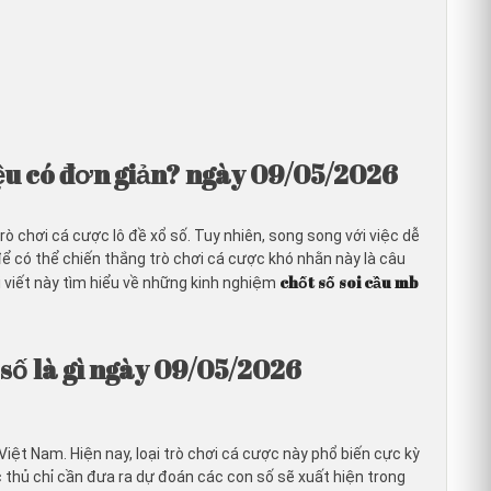
iệu có đơn giản? ngày 09/05/2026
ò chơi cá cược lô đề xổ số. Tuy nhiên, song song với việc dễ
 để có thể chiến thắng trò chơi cá cược khó nhằn này là câu
chốt số soi cầu mb
 viết này tìm hiểu về những kinh nghiệm
ổ số là gì ngày 09/05/2026
iệt Nam. Hiện nay, loại trò chơi cá cược này phổ biến cực kỳ
ợc thủ chỉ cần đưa ra dự đoán các con số sẽ xuất hiện trong