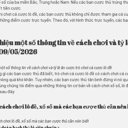
ổ số của ba miền Bắc, Trung hoặc Nam. Nếu các bạn cược thủ trúng thư
t tiền cược.
 khi chơi cá cược lô đề, các bạn cược thủ không chỉ được tham gia cá
những điểm cược trực tuyến. Theo đó, với hình thức trực tuyến, các bạ
thiệu một số thông tin về cách chơi và tỷ 
 09/05/2026
một số thông tin về cách chơi và tỷ lệ ăn cược trò chơi cá cược lô đề
 gì các bạn cược thủ đã biết, trò chơi cá cược lô đề có cách chơi cá 
hông quá khó khăn. Tuy nhiên, các bạn cược thủ tân binh đừng vì nó quá
ùng chúng tôi điểm qua những thông tin cơ bản về cách chơi xổ số, lô 
sau đây:
cách chơi lô đề, xổ số mà các bạn cược thủ cần nê
h chơi lô đề, xổ số mà các bạn cược thủ cần nên biết
 đoán bạch thủ lô siêu chuẩn
«