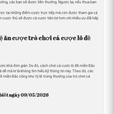
ởng, các bạn sẽ được tiền thưởng. Ngược lại, nếu thua bạn
 cược tại những điểm cược trực tiếp mà còn được tham gia cá
n cược thủ sẽ được cá cược tiện lợi hơn với nhiều ưu đãi hấp
lệ ăn cược trò chơi cá cược lô đề
cược khá đơn giản. Do đó, cách chơi cá cược lô đề miền Bắc
 dễ mà lơ là không tìm hiểu kỹ thông tin này. Theo đó, các
đề miền Bắc cũng như tỷ lệ trúng thưởng của trò chơi cá
n biết ngày 09/05/2026