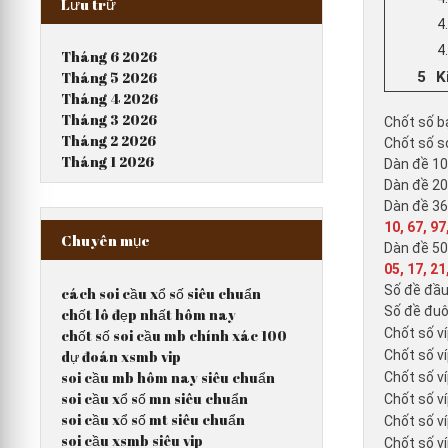
Lưu trữ
Tháng 6 2026
Tháng 5 2026
K
Tháng 4 2026
Tháng 3 2026
Chốt số b
Tháng 2 2026
Chốt số s
Tháng 1 2026
Dàn đề 10
Dàn đề 20
Dàn đề 36
10, 67, 97
Chuyên mục
Dàn đề 50
05, 17, 21,
Số đề đầu
cách soi cầu xổ số siêu chuẩn
Số đề đuô
chốt lô đẹp nhất hôm nay
Chốt số ví
chốt số soi cầu mb chính xác 100
dự đoán xsmb vip
Chốt số ví
soi cầu mb hôm nay siêu chuẩn
Chốt số ví
soi cầu xổ số mn siêu chuẩn
Chốt số ví
soi cầu xổ số mt siêu chuẩn
Chốt số ví
soi cầu xsmb siêu vip
Chốt số ví