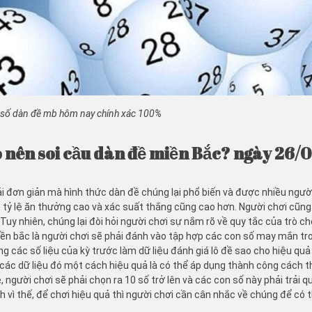
t số dàn đề mb hôm nay chính xác 100%
o nên soi cầu dàn đề miền Bắc? ngày 26/
i đơn giản mà hình thức dàn đề chúng lại phổ biến và được nhiều người
tỷ lệ ăn thưởng cao và xác suất thắng cũng cao hơn. Người chơi cũng 
Tuy nhiên, chúng lại đòi hỏi người chơi sự nắm rõ về quy tắc của trò ch
ền bắc là người chơi sẽ phải đánh vào tập hợp các con số may mắn tro
ng các số liệu của kỳ trước làm dữ liệu đánh giá lô đề sao cho hiệu qu
 các dữ liệu đó một cách hiệu quả là có thể áp dụng thành công cách t
, người chơi sẽ phải chọn ra 10 số trở lên và các con số này phải trải
h vì thế, để chơi hiệu quả thì người chơi cần cân nhắc về chúng để có 