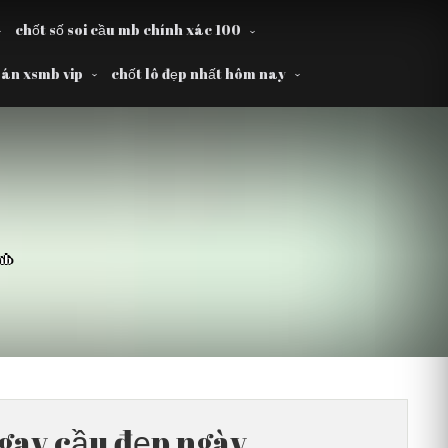
chốt số soi cầu mb chính xác 100
oán xsmb vip
chốt lô đẹp nhất hôm nay
mb
gay cầu đẹp ngày