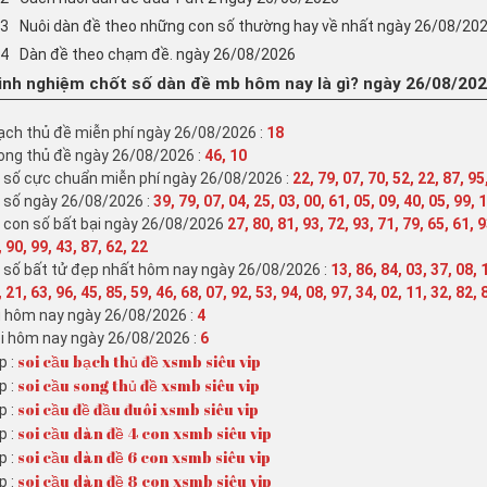
Nuôi dàn đề theo những con số thường hay về nhất ngày 26/08/20
Dàn đề theo chạm đề. ngày 26/08/2026
inh nghiệm chốt số dàn đề mb hôm nay là gì? ngày 26/08/20
ạch thủ đề miễn phí ngày 26/08/2026 :
18
ong thủ đề ngày 26/08/2026 :
46, 10
 số cực chuẩn miễn phí ngày 26/08/2026 :
22, 79, 07, 70, 52, 22, 87, 95
 số ngày 26/08/2026 :
39, 79, 07, 04, 25, 03, 00, 61, 05, 09, 40, 05, 99, 
 con số bất bại ngày 26/08/2026
27, 80, 81, 93, 72, 93, 71, 79, 65, 61, 9
, 90, 99, 43, 87, 62, 22
 số bất tử đẹp nhất hôm nay ngày 26/08/2026 :
13, 86, 84, 03, 37, 08, 
 21, 63, 96, 45, 85, 59, 46, 68, 07, 92, 53, 94, 08, 97, 34, 02, 11, 32, 82, 
 hôm nay ngày 26/08/2026 :
4
i hôm nay ngày 26/08/2026 :
6
soi cầu bạch thủ đề xsmb siêu vip
p :
soi cầu song thủ đề xsmb siêu vip
p :
soi cầu đề đầu đuôi xsmb siêu vip
p :
soi cầu dàn đề 4 con xsmb siêu vip
p :
soi cầu dàn đề 6 con xsmb siêu vip
p :
soi cầu dàn đề 8 con xsmb siêu vip
p :