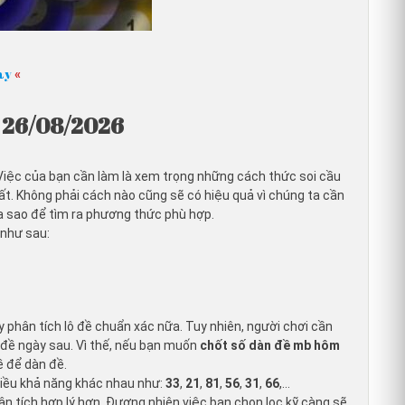
ay
«
y 26/08/2026
. Việc của bạn cần làm là xem trọng những cách thức soi cầu
ất. Không phải cách nào cũng sẽ có hiệu quả vì chúng ta cần
a sao để tìm ra phương thức phù hợp.
 như sau:
y phân tích lô đề chuẩn xác nữa. Tuy nhiên, người chơi cần
a đề ngày sau. Vì thế, nếu bạn muốn
chốt số dàn đề mb hôm
ề để dàn đề.
nhiều khả năng khác nhau như:
33
,
21
,
81
,
56
,
31
,
66
,…
n tích hợp lý hơn. Đương nhiên việc bạn chọn lọc kỹ càng sẽ