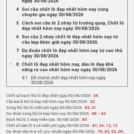
ngày 30/08/2026
Soi cầu chốt lô đẹp nhất hôm nay cùng
chuyên gia ngày 30/08/2026
Cách soi cầu lô 2 nháy từ trường quay, Chốt lô
đẹp nhất hôm nay ngày 30/08/2026
Soi cầu 2 nháy chốt lô đẹp nhất hôm nay từ
cầu kẹp khác giải ngày 30/08/2026
Dự đoán chốt lô đẹp nhất hôm nay từ cao thủ
ngày 30/08/2026
Chốt lô đẹp nhất hôm nay, dàn lô đẹp khả
năng ra cao nhất hôm nay ngày 30/08/2026
Để chơi lô chốt đẹp nhất hôm nay ngày
30/08/2026
Chốt số bạch thủ lô đẹp nhất ngày 30/08/2026 :
34
Cầu bạch thủ lô kép mb hôm nay 30/08/2026 :
22
Song thủ thủ lô miễn phí ngày 30/08/2026 :
82, 21
Dự đoán song thủ lô kép hôm nay 30/08/2026 :
88 – 44
Bạch thủ lô 2 nháy miền bắc 30/08/2026 :
80
Chốt số dàn lô 4 số miễn phí ngày 30/08/2026 :
43, 24, 12, 12
Dự đoán dàn lô 6 số cực chuẩn ngày 30/08/2026 :
76, 42, 53, 09,