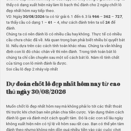
thấy có dạng xuất hiện này làm lô bạch thủ đánh cho 2 ngày chốt lô
đẹp nhất hôm nay tiếp theo.
VD: Ngày
30/08/2026
ta có từ giải 6.1 đến 6.3 là
966
–
362
–
727
,
ta thấy cầu có dạng 1 –
61
– 4, như cách đánh trên ta số
24
để
đánh.
Chúng ta có nên đánh lô có nhiều cầu hay không. Thực tế có nhiều
cầu chưa chắc đã về. Mà quan trọng bạn phải biết nhiều bí quyết bắt
lô. Nếu dựa trên các cách tính toán khác nhau. Chúng ta vẫn khẳng
định con lô đó chắc chắn về thì nên đánh. Trong tính toán bắt lô
chúng ta chỉ cần chuyên sau một số cách bắt lô. Nắm rõ tính chất
của từng con lô mình đánh là được.
Soi cầu lô đẹp 2 nháy víp nhất
Dự đoán chốt lô đẹp nhất hôm nay từ cao
thủ ngày 30/08/2026
Muốn chốt lô đẹp nhất hôm nay mà không phải lo tới các thất thoát
thì trước khi chơi bạn nên phân chia tiền cược. Vận dụng thêm cách
đánh lô gan và đánh một cách quyết tâm. Đó là các con số lâu ngày
không xuất hiện nên có tỷ lệ về hôm sau rất cao. Bạn có thể yên tâm
đánh theo nhưng không nên dồn quá nhiều tiền vào các cuộc chơi